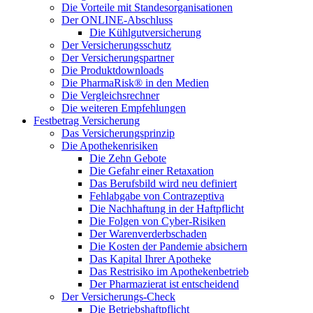
Die Vorteile mit Standesorganisationen
Der ONLINE-Abschluss
Die Kühlgutversicherung
Der Versicherungsschutz
Der Versicherungspartner
Die Produktdownloads
Die PharmaRisk® in den Medien
Die Vergleichsrechner
Die weiteren Empfehlungen
Festbetrag Versicherung
Das Versicherungsprinzip
Die Apothekenrisiken
Die Zehn Gebote
Die Gefahr einer Retaxation
Das Berufsbild wird neu definiert
Fehlabgabe von Contrazeptiva
Die Nachhaftung in der Haftpflicht
Die Folgen von Cyber-Risiken
Der Warenverderbschaden
Die Kosten der Pandemie absichern
Das Kapital Ihrer Apotheke
Das Restrisiko im Apothekenbetrieb
Der Pharmazierat ist entscheidend
Der Versicherungs-Check
Die Betriebshaftpflicht