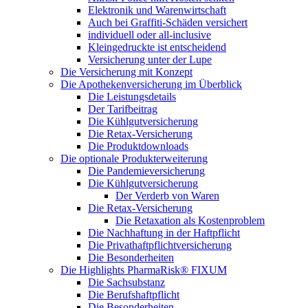
Elektronik und Warenwirtschaft
Auch bei Graffiti-Schäden versichert
individuell oder all-inclusive
Kleingedruckte ist entscheidend
Versicherung unter der Lupe
Die Versicherung mit Konzept
Die Apothekenversicherung im Überblick
Die Leistungsdetails
Der Tarifbeitrag
Die Kühlgutversicherung
Die Retax-Versicherung
Die Produktdownloads
Die optionale Produkterweiterung
Die Pandemieversicherung
Die Kühlgutversicherung
Der Verderb von Waren
Die Retax-Versicherung
Die Retaxation als Kostenproblem
Die Nachhaftung in der Haftpflicht
Die Privathaftpflichtversicherung
Die Besonderheiten
Die Highlights PharmaRisk® FIXUM
Die Sachsubstanz
Die Berufshaftpflicht
Die Besonderheiten