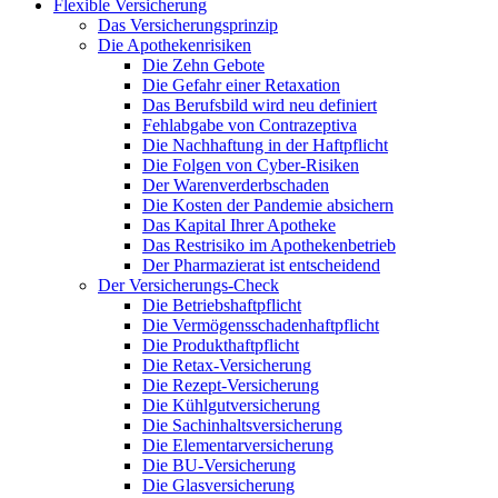
Flexible Versicherung
Das Versicherungsprinzip
Die Apothekenrisiken
Die Zehn Gebote
Die Gefahr einer Retaxation
Das Berufsbild wird neu definiert
Fehlabgabe von Contrazeptiva
Die Nachhaftung in der Haftpflicht
Die Folgen von Cyber-Risiken
Der Warenverderbschaden
Die Kosten der Pandemie absichern
Das Kapital Ihrer Apotheke
Das Restrisiko im Apothekenbetrieb
Der Pharmazierat ist entscheidend
Der Versicherungs-Check
Die Betriebshaftpflicht
Die Vermögensschadenhaftpflicht
Die Produkthaftpflicht
Die Retax-Versicherung
Die Rezept-Versicherung
Die Kühlgutversicherung
Die Sachinhaltsversicherung
Die Elementarversicherung
Die BU-Versicherung
Die Glasversicherung