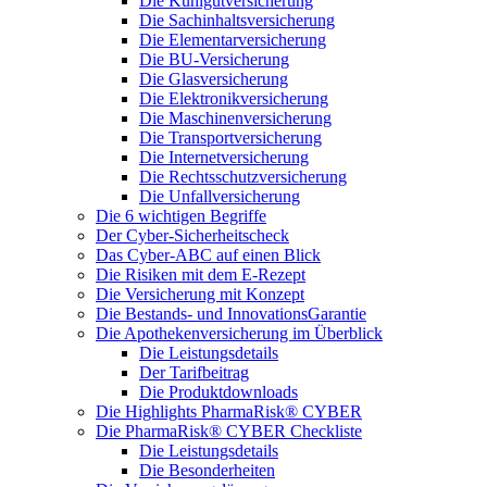
Die Kühlgutversicherung
Die Sachinhaltsversicherung
Die Elementarversicherung
Die BU-Versicherung
Die Glasversicherung
Die Elektronikversicherung
Die Maschinenversicherung
Die Transportversicherung
Die Internetversicherung
Die Rechtsschutzversicherung
Die Unfallversicherung
Die 6 wichtigen Begriffe
Der Cyber-Sicher­heits­check
Das Cyber-ABC auf einen Blick
Die Risiken mit dem E-Rezept
Die Versicherung mit Konzept
Die Bestands- und InnovationsGarantie
Die Apothekenversicherung im Überblick
Die Leistungsdetails
Der Tarifbeitrag
Die Produktdownloads
Die Highlights PharmaRisk® CYBER
Die PharmaRisk® CYBER Checkliste
Die Leistungsdetails
Die Besonderheiten