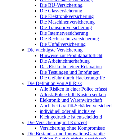
Die BU-Versicherung
Die Glasversicherung
Die Elektronikversicherung
Die Maschinenversicherung
Die Transportversicherung
Die Internetversicherung
Die Rechtsschutzversicherung
Die Unfallversicherung
Die wichtigste Versicherung
Hinweise zur Produkthaftpflicht
Die Arbeitnehmerhaftung
Das Risiko bei einer Retaxation
Die Testungen und Impfungen
Die Gefahr durch Hackerangriffe
Die Definition von All-Risk
Alle Risiken in einer Police erfasst
Allrisk-Police hilft Kosten senken
Elektronik und Warenwirtschaft
Auch bei Graffiti-Schäden versichert
individuell oder all-inclusive
Kleingedruckte ist entscheidend
Die Versicherung mit Konzept
Versicherung ohne Kompromisse
Die Bestands- und InnovationsGarantie