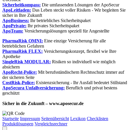
Sicherheitkompass:
Die umfassenden Lösungen der ApoSecur
ApoLeitfaden:
Das Leben steckt voller Risiken - Wir begleiten Sie
sicher in Ihre Zukunft
ApoBusiness:
Ihr betriebliches Sicherheitspaket
ApoPrivate:
Ihr privates Sicherheitspaket
ApoTeam:
Versicherungslösungen speziell für Angestellte
PharmaRisk OMNI:
Eine einzige Versicherung für alle
betrieblichen Gefahren
PharmaRisk FLEX:
Versicherungskonzept, flexibel wie Ihre
Apotheke
SingleRisk MODULAR:
Risiken so individuell wie möglich
absichern
ApoRecht-Police:
Mit berufsständischem Rechtsschutz immer auf
der sicheren Seite
CostRisk-Police:
Existenzsicherung - Ihr Ausfall bedeutet Stillstand
ApoSecura Unfallversicherung:
Beruflich und privat bestens
geschützt
Sicher in die Zukunft – www.aposecur.de
Startseite
Impressum
Seitenübersicht
Lexikon
Checklisten
Produktlösungen
Vergleichsrechner