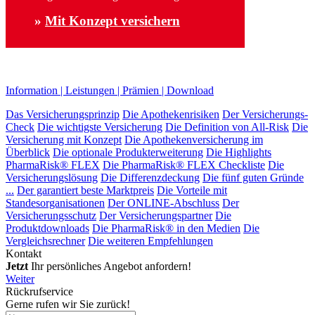
»
Mit Konzept versichern
Information
|
Leistungen
|
Prämien
|
Download
Das Versicherungsprinzip
Die Apothekenrisiken
Der Versicherungs-
Check
Die wichtigste Versicherung
Die Definition von All-Risk
Die
Versicherung mit Konzept
Die Apothekenversicherung im
Überblick
Die optionale Produkterweiterung
Die Highlights
PharmaRisk® FLEX
Die PharmaRisk® FLEX Checkliste
Die
Versicherungslösung
Die Differenzdeckung
Die fünf guten Gründe
...
Der garantiert beste Marktpreis
Die Vorteile mit
Standesorganisationen
Der ONLINE-Abschluss
Der
Versicherungsschutz
Der Versicherungspartner
Die
Produktdownloads
Die PharmaRisk® in den Medien
Die
Vergleichsrechner
Die weiteren Empfehlungen
Kontakt
Jetzt
Ihr persönliches Angebot anfordern!
Weiter
Rückrufservice
Gerne rufen wir Sie zurück!