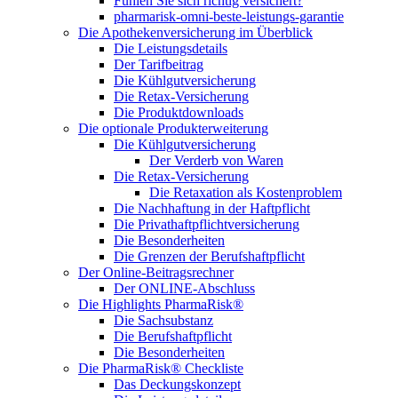
Fühlen Sie sich richtig versichert?
pharmarisk-omni-beste-leistungs-garantie
Die Apothekenversicherung im Überblick
Die Leistungsdetails
Der Tarifbeitrag
Die Kühlgutversicherung
Die Retax-Versicherung
Die Produktdownloads
Die optionale Produkterweiterung
Die Kühlgutversicherung
Der Verderb von Waren
Die Retax-Versicherung
Die Retaxation als Kostenproblem
Die Nachhaftung in der Haftpflicht
Die Privathaftpflichtversicherung
Die Besonderheiten
Die Grenzen der Berufshaftpflicht
Der Online-Beitragsrechner
Der ONLINE-Abschluss
Die Highlights PharmaRisk®
Die Sachsubstanz
Die Berufshaftpflicht
Die Besonderheiten
Die PharmaRisk® Checkliste
Das Deckungskonzept