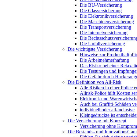
Die BU-Versicherung
Die Glasversicherung
Die Elektronikversicherung
Die Maschinenversicherung
Die Transportversicherung
Die Internetversicherung
Die Rechtsschutzversicherun
Die Unfallversicherung
Die wichtigste Versicherung
Hinweise zur Produkthaftpfli
Die Arbeitnehmerhaftung
Das Risiko bei einer Retaxati
Die Testungen und Impfunge
Die Gefahr durch Hackerangr
Die Definition von All-Risk
Alle Risiken in einer Police er
Allrisk-Police hilft Kosten s
Elektronik und Warenwirtsch
Auch bei Graffiti-Schäden ver
individuell oder all-inclusive
Kleingedruckte ist entscheid
Die Versicherung mit Konzept
Versicherung ohne Komprom
Die Bestands- und InnovationsGara