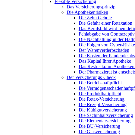
Flexible Versicherung
Das Versicherungsprinzip
Die Apothekenrisiken
Die Zehn Gebote
Die Gefahr einer Retaxation
Das Berufsbild wird neu defin
Fehlabgabe von Contrazeptiv
Die Nachhaftung in der Haftp
Die Folgen von Cyber-Risik
Der Warenverderbschaden
Die Kosten der Pandemie abs
Das Kapital Ihrer Apotheke
Das Restrisiko im Apotheken
Der Pharmazierat ist entsche
Der Versicherungs-Check
Die Betriebshaftpflicht
Die Vermögensschadenhaftpfl
Die Produkthaftpflicht
Die Retax-Versicherung
Die Rezept-Versicherung
Die Kühlgutversicherung
Die Sachinhaltsversicherung
Die Elementarversicherung
Die BU-Versicherung
Die Glasversicherung