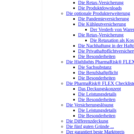
Die Retax-Versicherung
Die Produktdownloads
Die optionale Produkterweiterung
Die Pandemieversicherung
Die Kühlgutversicherung
Der Verderb von Ware
Die Retax-Versicherung
Die Retaxation als Ko
Die Nachhaftung in der Haftp
Die Privathaftpflichtversiche
Die Besonderheiten
Die Highlights PharmaRisk® FLE
Die Sachsubstanz
Die Berufshaftpflicht
Die Besonderheiten
Die PharmaRisk® FLEX Checklist
Das Deckungskonzept
Die Leistungsdetails
Die Besonderheiten
Die Versicherungslösung
Die Leistungsdetails
Die Besonderheiten
Die Differenzdeckung
Die fünf guten Gründe ...
Der garantiert beste Marktpreis