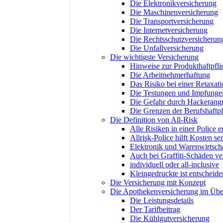
Die Elektronikversicherung
Die Maschinenversicherung
Die Transportversicherung
Die Internetversicherung
Die Rechtsschutzversicherun
Die Unfallversicherung
Die wichtigste Versicherung
Hinweise zur Produkthaftpfli
Die Arbeitnehmerhaftung
Das Risiko bei einer Retaxati
Die Testungen und Impfunge
Die Gefahr durch Hackerangr
Die Grenzen der Berufshaftpf
Die Definition von All-Risk
Alle Risiken in einer Police er
Allrisk-Police hilft Kosten s
Elektronik und Warenwirtsch
Auch bei Graffiti-Schäden ver
individuell oder all-inclusive
Kleingedruckte ist entscheid
Die Versicherung mit Konzept
Die Apothekenversicherung im Übe
Die Leistungsdetails
Der Tarifbeitrag
Die Kühlgutversicherung