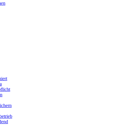
nen
iert
a
flicht
en
ichern
betrieb
idend