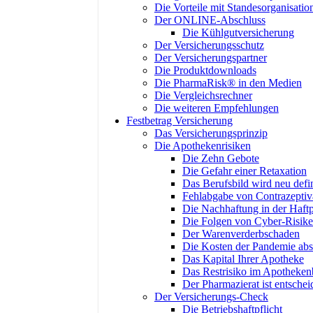
Die Vorteile mit Standesorganisatio
Der ONLINE-Abschluss
Die Kühlgutversicherung
Der Versicherungsschutz
Der Versicherungspartner
Die Produktdownloads
Die PharmaRisk® in den Medien
Die Vergleichsrechner
Die weiteren Empfehlungen
Festbetrag Versicherung
Das Versicherungsprinzip
Die Apothekenrisiken
Die Zehn Gebote
Die Gefahr einer Retaxation
Das Berufsbild wird neu defin
Fehlabgabe von Contrazeptiv
Die Nachhaftung in der Haftp
Die Folgen von Cyber-Risik
Der Warenverderbschaden
Die Kosten der Pandemie abs
Das Kapital Ihrer Apotheke
Das Restrisiko im Apotheken
Der Pharmazierat ist entsche
Der Versicherungs-Check
Die Betriebshaftpflicht