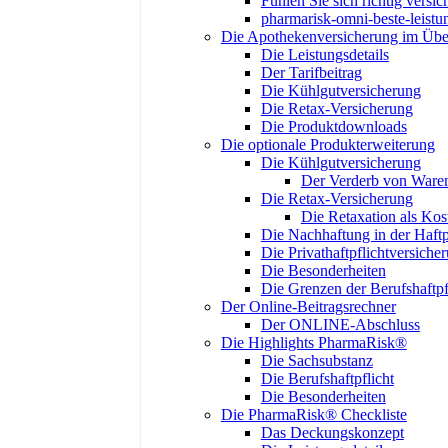
Fühlen Sie sich richtig versic
pharmarisk-omni-beste-leistu
Die Apothekenversicherung im Übe
Die Leistungsdetails
Der Tarifbeitrag
Die Kühlgutversicherung
Die Retax-Versicherung
Die Produktdownloads
Die optionale Produkterweiterung
Die Kühlgutversicherung
Der Verderb von Ware
Die Retax-Versicherung
Die Retaxation als Ko
Die Nachhaftung in der Haftp
Die Privathaftpflichtversiche
Die Besonderheiten
Die Grenzen der Berufshaftpf
Der Online-Beitragsrechner
Der ONLINE-Abschluss
Die Highlights PharmaRisk®
Die Sachsubstanz
Die Berufshaftpflicht
Die Besonderheiten
Die PharmaRisk® Checkliste
Das Deckungskonzept