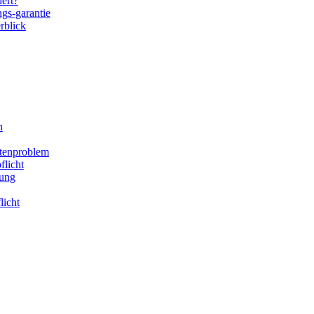
hert?
ngs-garantie
rblick
n
stenproblem
flicht
rung
licht