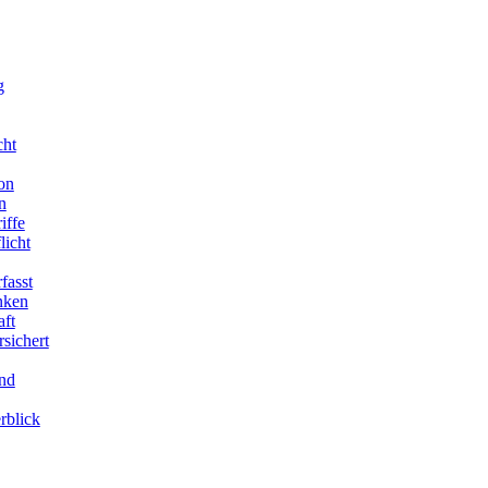
g
cht
on
n
iffe
licht
fasst
enken
aft
sichert
end
rblick