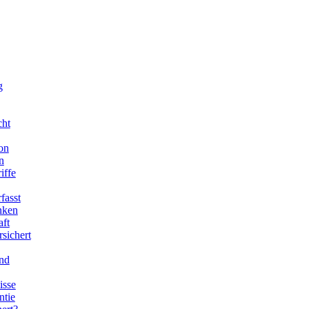
g
cht
on
n
iffe
fasst
enken
aft
sichert
end
isse
ntie