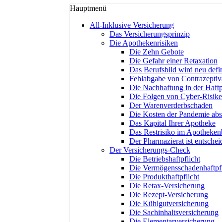
Hauptmenü
All-Inklusive Versicherung
Das Versicherungsprinzip
Die Apothekenrisiken
Die Zehn Gebote
Die Gefahr einer Retaxation
Das Berufsbild wird neu defin
Fehlabgabe von Contrazeptiv
Die Nachhaftung in der Haftp
Die Folgen von Cyber-Risik
Der Warenverderbschaden
Die Kosten der Pandemie abs
Das Kapital Ihrer Apotheke
Das Restrisiko im Apotheken
Der Pharmazierat ist entsche
Der Versicherungs-Check
Die Betriebshaftpflicht
Die Vermögensschadenhaftpfl
Die Produkthaftpflicht
Die Retax-Versicherung
Die Rezept-Versicherung
Die Kühlgutversicherung
Die Sachinhaltsversicherung
Die Elementarversicherung