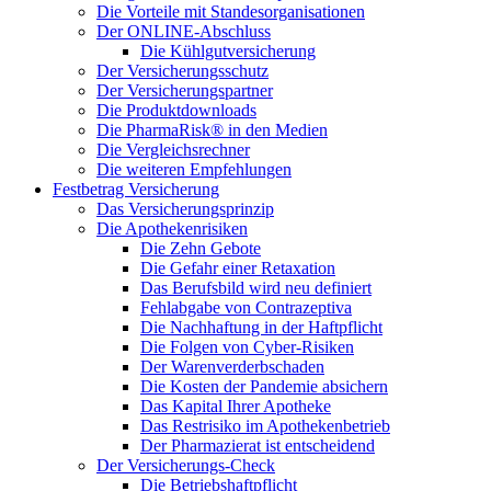
Die Vorteile mit Standesorganisationen
Der ONLINE-Abschluss
Die Kühlgutversicherung
Der Versicherungsschutz
Der Versicherungspartner
Die Produktdownloads
Die PharmaRisk® in den Medien
Die Vergleichsrechner
Die weiteren Empfehlungen
Festbetrag Versicherung
Das Versicherungsprinzip
Die Apothekenrisiken
Die Zehn Gebote
Die Gefahr einer Retaxation
Das Berufsbild wird neu definiert
Fehlabgabe von Contrazeptiva
Die Nachhaftung in der Haftpflicht
Die Folgen von Cyber-Risiken
Der Warenverderbschaden
Die Kosten der Pandemie absichern
Das Kapital Ihrer Apotheke
Das Restrisiko im Apothekenbetrieb
Der Pharmazierat ist entscheidend
Der Versicherungs-Check
Die Betriebshaftpflicht