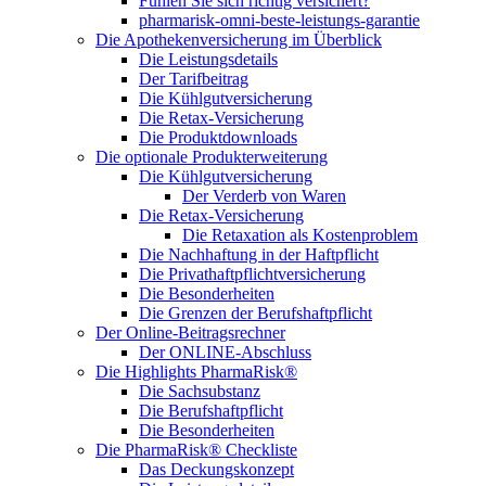
Fühlen Sie sich richtig versichert?
pharmarisk-omni-beste-leistungs-garantie
Die Apothekenversicherung im Überblick
Die Leistungsdetails
Der Tarifbeitrag
Die Kühlgutversicherung
Die Retax-Versicherung
Die Produktdownloads
Die optionale Produkterweiterung
Die Kühlgutversicherung
Der Verderb von Waren
Die Retax-Versicherung
Die Retaxation als Kostenproblem
Die Nachhaftung in der Haftpflicht
Die Privathaftpflichtversicherung
Die Besonderheiten
Die Grenzen der Berufshaftpflicht
Der Online-Beitragsrechner
Der ONLINE-Abschluss
Die Highlights PharmaRisk®
Die Sachsubstanz
Die Berufshaftpflicht
Die Besonderheiten
Die PharmaRisk® Checkliste
Das Deckungskonzept