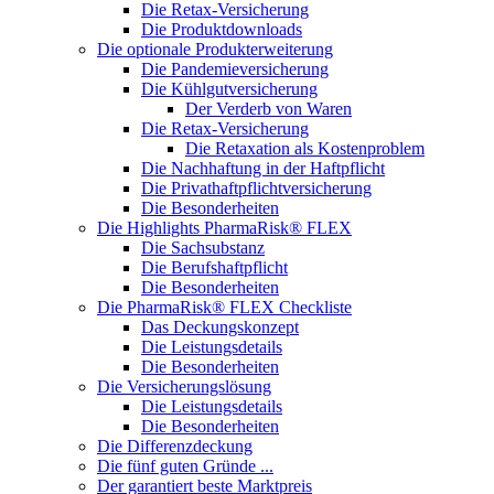
Die Retax-Versicherung
Die Produktdownloads
Die optionale Produkterweiterung
Die Pandemieversicherung
Die Kühlgutversicherung
Der Verderb von Waren
Die Retax-Versicherung
Die Retaxation als Kostenproblem
Die Nachhaftung in der Haftpflicht
Die Privathaftpflichtversicherung
Die Besonderheiten
Die Highlights PharmaRisk® FLEX
Die Sachsubstanz
Die Berufshaftpflicht
Die Besonderheiten
Die PharmaRisk® FLEX Checkliste
Das Deckungskonzept
Die Leistungsdetails
Die Besonderheiten
Die Versicherungslösung
Die Leistungsdetails
Die Besonderheiten
Die Differenzdeckung
Die fünf guten Gründe ...
Der garantiert beste Marktpreis