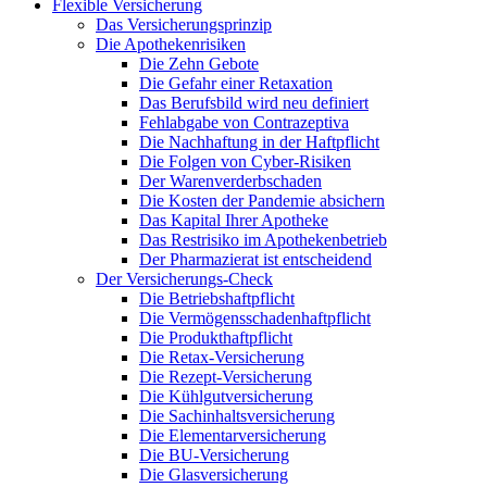
Flexible Versicherung
Das Versicherungsprinzip
Die Apothekenrisiken
Die Zehn Gebote
Die Gefahr einer Retaxation
Das Berufsbild wird neu definiert
Fehlabgabe von Contrazeptiva
Die Nachhaftung in der Haftpflicht
Die Folgen von Cyber-Risiken
Der Warenverderbschaden
Die Kosten der Pandemie absichern
Das Kapital Ihrer Apotheke
Das Restrisiko im Apothekenbetrieb
Der Pharmazierat ist entscheidend
Der Versicherungs-Check
Die Betriebshaftpflicht
Die Vermögensschadenhaftpflicht
Die Produkthaftpflicht
Die Retax-Versicherung
Die Rezept-Versicherung
Die Kühlgutversicherung
Die Sachinhaltsversicherung
Die Elementarversicherung
Die BU-Versicherung
Die Glasversicherung