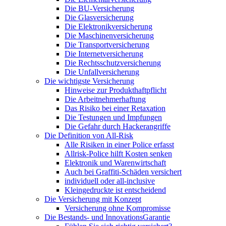
Die BU-Versicherung
Die Glasversicherung
Die Elektronikversicherung
Die Maschinenversicherung
Die Transportversicherung
Die Internetversicherung
Die Rechtsschutzversicherung
Die Unfallversicherung
Die wichtigste Versicherung
Hinweise zur Produkthaftpflicht
Die Arbeitnehmerhaftung
Das Risiko bei einer Retaxation
Die Testungen und Impfungen
Die Gefahr durch Hackerangriffe
Die Definition von All-Risk
Alle Risiken in einer Police erfasst
Allrisk-Police hilft Kosten senken
Elektronik und Warenwirtschaft
Auch bei Graffiti-Schäden versichert
individuell oder all-inclusive
Kleingedruckte ist entscheidend
Die Versicherung mit Konzept
Versicherung ohne Kompromisse
Die Bestands- und InnovationsGarantie