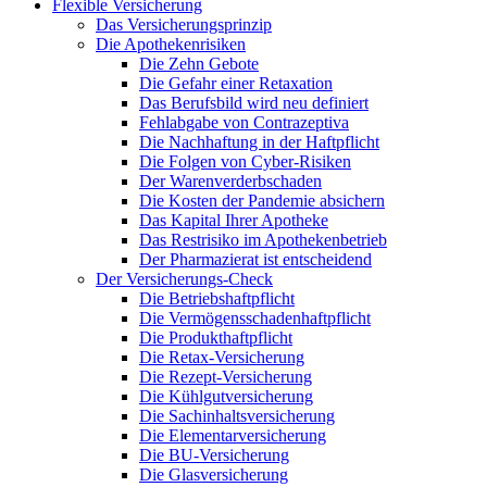
Flexible Versicherung
Das Versicherungsprinzip
Die Apothekenrisiken
Die Zehn Gebote
Die Gefahr einer Retaxation
Das Berufsbild wird neu definiert
Fehlabgabe von Contrazeptiva
Die Nachhaftung in der Haftpflicht
Die Folgen von Cyber-Risiken
Der Warenverderbschaden
Die Kosten der Pandemie absichern
Das Kapital Ihrer Apotheke
Das Restrisiko im Apothekenbetrieb
Der Pharmazierat ist entscheidend
Der Versicherungs-Check
Die Betriebshaftpflicht
Die Vermögensschadenhaftpflicht
Die Produkthaftpflicht
Die Retax-Versicherung
Die Rezept-Versicherung
Die Kühlgutversicherung
Die Sachinhaltsversicherung
Die Elementarversicherung
Die BU-Versicherung
Die Glasversicherung