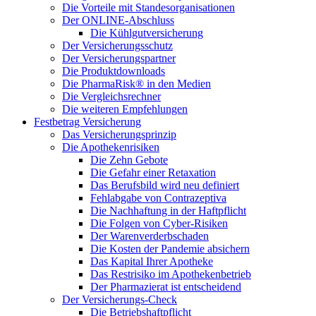
Die Vorteile mit Standesorganisationen
Der ONLINE-Abschluss
Die Kühlgutversicherung
Der Versicherungsschutz
Der Versicherungspartner
Die Produktdownloads
Die PharmaRisk® in den Medien
Die Vergleichsrechner
Die weiteren Empfehlungen
Festbetrag Versicherung
Das Versicherungsprinzip
Die Apothekenrisiken
Die Zehn Gebote
Die Gefahr einer Retaxation
Das Berufsbild wird neu definiert
Fehlabgabe von Contrazeptiva
Die Nachhaftung in der Haftpflicht
Die Folgen von Cyber-Risiken
Der Warenverderbschaden
Die Kosten der Pandemie absichern
Das Kapital Ihrer Apotheke
Das Restrisiko im Apothekenbetrieb
Der Pharmazierat ist entscheidend
Der Versicherungs-Check
Die Betriebshaftpflicht