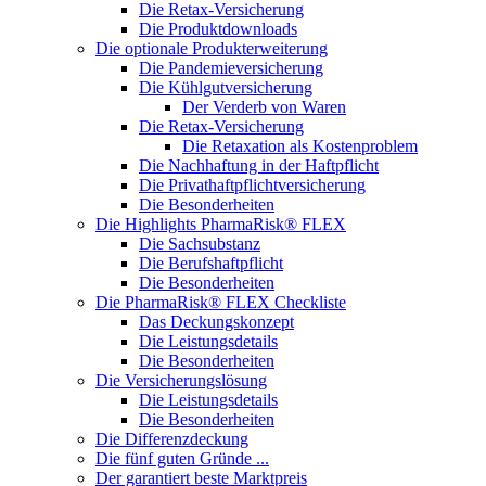
Die Retax-Versicherung
Die Produktdownloads
Die optionale Produkterweiterung
Die Pandemieversicherung
Die Kühlgutversicherung
Der Verderb von Waren
Die Retax-Versicherung
Die Retaxation als Kostenproblem
Die Nachhaftung in der Haftpflicht
Die Privathaftpflichtversicherung
Die Besonderheiten
Die Highlights PharmaRisk® FLEX
Die Sachsubstanz
Die Berufshaftpflicht
Die Besonderheiten
Die PharmaRisk® FLEX Checkliste
Das Deckungskonzept
Die Leistungsdetails
Die Besonderheiten
Die Versicherungslösung
Die Leistungsdetails
Die Besonderheiten
Die Differenzdeckung
Die fünf guten Gründe ...
Der garantiert beste Marktpreis