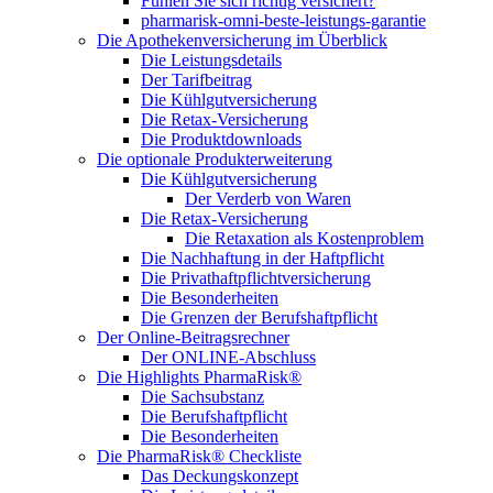
Fühlen Sie sich richtig versichert?
pharmarisk-omni-beste-leistungs-garantie
Die Apothekenversicherung im Überblick
Die Leistungsdetails
Der Tarifbeitrag
Die Kühlgutversicherung
Die Retax-Versicherung
Die Produktdownloads
Die optionale Produkterweiterung
Die Kühlgutversicherung
Der Verderb von Waren
Die Retax-Versicherung
Die Retaxation als Kostenproblem
Die Nachhaftung in der Haftpflicht
Die Privathaftpflichtversicherung
Die Besonderheiten
Die Grenzen der Berufshaftpflicht
Der Online-Beitragsrechner
Der ONLINE-Abschluss
Die Highlights PharmaRisk®
Die Sachsubstanz
Die Berufshaftpflicht
Die Besonderheiten
Die PharmaRisk® Checkliste
Das Deckungskonzept