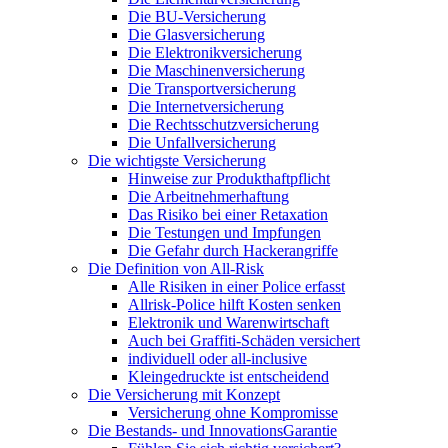
Die BU-Versicherung
Die Glasversicherung
Die Elektronikversicherung
Die Maschinenversicherung
Die Transportversicherung
Die Internetversicherung
Die Rechtsschutzversicherung
Die Unfallversicherung
Die wichtigste Versicherung
Hinweise zur Produkthaftpflicht
Die Arbeitnehmerhaftung
Das Risiko bei einer Retaxation
Die Testungen und Impfungen
Die Gefahr durch Hackerangriffe
Die Definition von All-Risk
Alle Risiken in einer Police erfasst
Allrisk-Police hilft Kosten senken
Elektronik und Warenwirtschaft
Auch bei Graffiti-Schäden versichert
individuell oder all-inclusive
Kleingedruckte ist entscheidend
Die Versicherung mit Konzept
Versicherung ohne Kompromisse
Die Bestands- und InnovationsGarantie