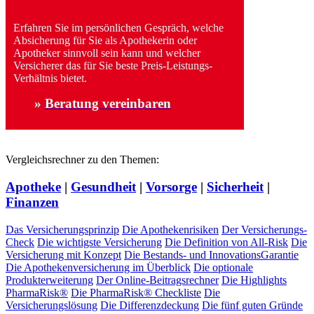
Erfahren Sie im persönlichen Gespräch, welche
Absicherung für Sie als Apothekerin oder
Apotheker sinnvoll sein kann und welcher
Versicherer das für Sie beste Preis-Leistungs-
Verhältnis bietet.
»
Beratung vereinbaren
Vergleichsrechner zu den Themen:
Apotheke
|
Gesundheit
|
Vorsorge
|
Sicherheit
|
Finanzen
Das Versicherungsprinzip
Die Apothekenrisiken
Der Versicherungs-
Check
Die wichtigste Versicherung
Die Definition von All-Risk
Die
Versicherung mit Konzept
Die Bestands- und InnovationsGarantie
Die Apothekenversicherung im Überblick
Die optionale
Produkterweiterung
Der Online-Beitragsrechner
Die Highlights
PharmaRisk®
Die PharmaRisk® Checkliste
Die
Versicherungslösung
Die Differenzdeckung
Die fünf guten Gründe