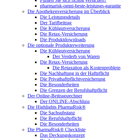
Fühlen Sie sich richtig versichert?
pharmarisk-omni-beste-leistungs-garantie
Die Apothekenversicherung im Überblick
Die Leistungsdetails
Der Tarifbeitrag
Die Kühlgutversicherung
Die Retax-Versicherung
Die Produktdownloads
Die optionale Produkterweiterung
Die Kühlgutversicherung
Der Verderb von Waren
Die Retax-Versicherung
Die Retaxation als Kostenproblem
Die Nachhaftung in der Haftpflicht
Die Privathaftpflichtversicherung
Die Besonderheiten
Die Grenzen der Berufshaftpflicht
Der Online-Beitragsrechner
Der ONLINE-Abschluss
Die Highlights PharmaRisk®
Die Sachsubstanz
Die Berufshaftpflicht
Die Besonderheiten
Die PharmaRisk® Checkliste
Das Deckungskonzept