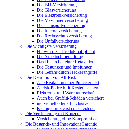
Die BU-Versicherung
Die Glasversicherung
Die Elektronikversicherung
Die Maschinenversicherung
Die Transportversicherung
Die Internetversicherung
Die Rechtsschutzversicherung
Die Unfallversicherung
Die wichtigste Versicherung
Hinweise zur Produkthaftpflicht
Die Arbeitnehmerhaftung
Das Risiko bei einer Retaxation
Die Testungen und Impfungen
Die Gefahr durch Hackerangriffe
Die Definition von All-Risk
Alle Risiken in einer Police erfasst
Allrisk-Police hilft Kosten senken
Elektronik und Warenwirtschaft
Auch bei Graffiti-Schäden versichert
individuell oder all-inclusive
Kleingedruckte ist entscheidend
Die Versicherung mit Konzept
Versicherung ohne Kompromisse
Die Bestands- und InnovationsGarantie