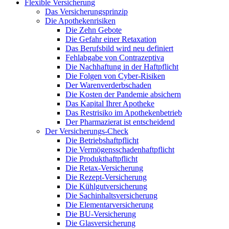
Flexible Versicherung
Das Versicherungsprinzip
Die Apothekenrisiken
Die Zehn Gebote
Die Gefahr einer Retaxation
Das Berufsbild wird neu definiert
Fehlabgabe von Contrazeptiva
Die Nachhaftung in der Haftpflicht
Die Folgen von Cyber-Risiken
Der Warenverderbschaden
Die Kosten der Pandemie absichern
Das Kapital Ihrer Apotheke
Das Restrisiko im Apothekenbetrieb
Der Pharmazierat ist entscheidend
Der Versicherungs-Check
Die Betriebshaftpflicht
Die Vermögensschadenhaftpflicht
Die Produkthaftpflicht
Die Retax-Versicherung
Die Rezept-Versicherung
Die Kühlgutversicherung
Die Sachinhaltsversicherung
Die Elementarversicherung
Die BU-Versicherung
Die Glasversicherung