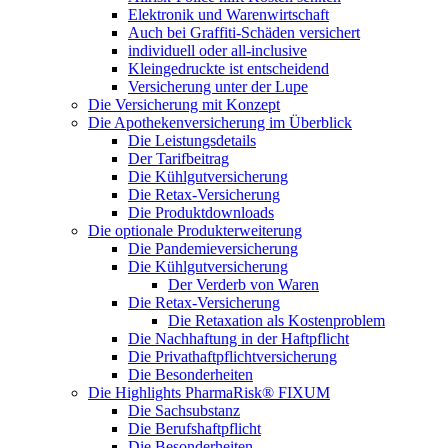
Elektronik und Warenwirtschaft
Auch bei Graffiti-Schäden versichert
individuell oder all-inclusive
Kleingedruckte ist entscheidend
Versicherung unter der Lupe
Die Versicherung mit Konzept
Die Apothekenversicherung im Überblick
Die Leistungsdetails
Der Tarifbeitrag
Die Kühlgutversicherung
Die Retax-Versicherung
Die Produktdownloads
Die optionale Produkterweiterung
Die Pandemieversicherung
Die Kühlgutversicherung
Der Verderb von Waren
Die Retax-Versicherung
Die Retaxation als Kostenproblem
Die Nachhaftung in der Haftpflicht
Die Privathaftpflichtversicherung
Die Besonderheiten
Die Highlights PharmaRisk® FIXUM
Die Sachsubstanz
Die Berufshaftpflicht
Die Besonderheiten