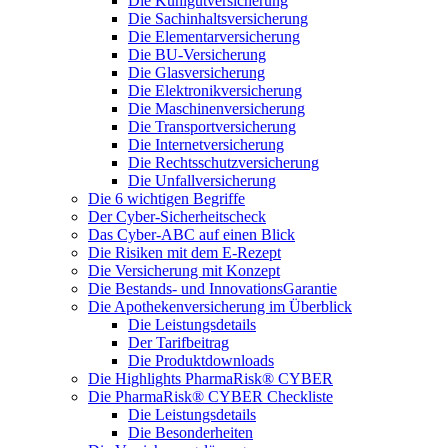
Die Kühlgutversicherung
Die Sachinhaltsversicherung
Die Elementarversicherung
Die BU-Versicherung
Die Glasversicherung
Die Elektronikversicherung
Die Maschinenversicherung
Die Transportversicherung
Die Internetversicherung
Die Rechtsschutzversicherung
Die Unfallversicherung
Die 6 wichtigen Begriffe
Der Cyber-Sicher­heits­check
Das Cyber-ABC auf einen Blick
Die Risiken mit dem E-Rezept
Die Versicherung mit Konzept
Die Bestands- und InnovationsGarantie
Die Apothekenversicherung im Überblick
Die Leistungsdetails
Der Tarifbeitrag
Die Produktdownloads
Die Highlights PharmaRisk® CYBER
Die PharmaRisk® CYBER Checkliste
Die Leistungsdetails
Die Besonderheiten