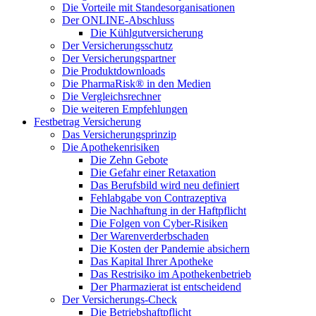
Die Vorteile mit Standesorganisationen
Der ONLINE-Abschluss
Die Kühlgutversicherung
Der Versicherungsschutz
Der Versicherungspartner
Die Produktdownloads
Die PharmaRisk® in den Medien
Die Vergleichsrechner
Die weiteren Empfehlungen
Festbetrag Versicherung
Das Versicherungsprinzip
Die Apothekenrisiken
Die Zehn Gebote
Die Gefahr einer Retaxation
Das Berufsbild wird neu definiert
Fehlabgabe von Contrazeptiva
Die Nachhaftung in der Haftpflicht
Die Folgen von Cyber-Risiken
Der Warenverderbschaden
Die Kosten der Pandemie absichern
Das Kapital Ihrer Apotheke
Das Restrisiko im Apothekenbetrieb
Der Pharmazierat ist entscheidend
Der Versicherungs-Check
Die Betriebshaftpflicht