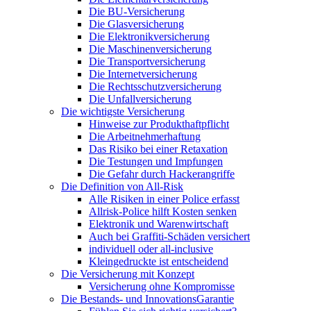
Die BU-Versicherung
Die Glasversicherung
Die Elektronikversicherung
Die Maschinenversicherung
Die Transportversicherung
Die Internetversicherung
Die Rechtsschutzversicherung
Die Unfallversicherung
Die wichtigste Versicherung
Hinweise zur Produkthaftpflicht
Die Arbeitnehmerhaftung
Das Risiko bei einer Retaxation
Die Testungen und Impfungen
Die Gefahr durch Hackerangriffe
Die Definition von All-Risk
Alle Risiken in einer Police erfasst
Allrisk-Police hilft Kosten senken
Elektronik und Warenwirtschaft
Auch bei Graffiti-Schäden versichert
individuell oder all-inclusive
Kleingedruckte ist entscheidend
Die Versicherung mit Konzept
Versicherung ohne Kompromisse
Die Bestands- und InnovationsGarantie