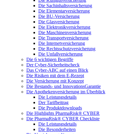
Die Kühlgutversicherung
Die Sachinhaltsversicherung
Die Elementarversicherung
Die BU-Versicherung
Die Glasversicherung
Die Elektronikversicherung
Die Maschinenversicherung
Die Transportversicherung
Die Internetversicherung
Die Rechtsschutzversicherung
Die Unfallversicherung
Die 6 wichtigen Begriffe
Der Cyber-Sicher­heits­check
Das Cyber-ABC auf einen Blick
Die Risiken mit dem E-Rezept
Die Versicherung mit Konzept
Die Bestands- und InnovationsGarantie
Die Apothekenversicherung im Überblick
Die Leistungsdetails
Der Tarifbeitrag
Die Produktdownloads
Die Highlights PharmaRisk® CYBER
Die PharmaRisk® CYBER Checkliste
Die Leistungsdetails
Die Besonderheiten