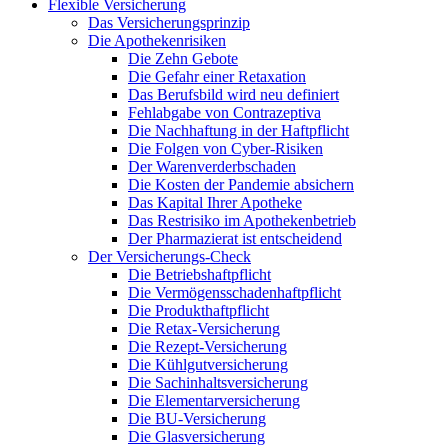
Flexible Versicherung
Das Versicherungsprinzip
Die Apothekenrisiken
Die Zehn Gebote
Die Gefahr einer Retaxation
Das Berufsbild wird neu definiert
Fehlabgabe von Contrazeptiva
Die Nachhaftung in der Haftpflicht
Die Folgen von Cyber-Risiken
Der Warenverderbschaden
Die Kosten der Pandemie absichern
Das Kapital Ihrer Apotheke
Das Restrisiko im Apothekenbetrieb
Der Pharmazierat ist entscheidend
Der Versicherungs-Check
Die Betriebshaftpflicht
Die Vermögensschadenhaftpflicht
Die Produkthaftpflicht
Die Retax-Versicherung
Die Rezept-Versicherung
Die Kühlgutversicherung
Die Sachinhaltsversicherung
Die Elementarversicherung
Die BU-Versicherung
Die Glasversicherung