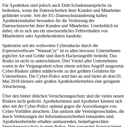
Für Apotheken sind jedoch auch Dritt-Schadensansprüche zu
bedenken, wenn die Datensicherheit ihrer Kunden und Mitarbeiter
gefährdet wurde. Seit der EU-Datenschutzänderung haften
Apothekeninhaber besonders für die Verletzung der
Datenschutzrechte ihrer Kunden und Mitarbeiter. Unerheblich ist
dabei, ob es sich um ein unwissentliches Fehlverhalten von
Mitarbeitern oder Apothekenleitern handelte.
Spätestens seit der weltweiten Cyberattacke durch die
Erpressersoftware "WannaCry" ist es allen bewusst: Unternehmen
jeglicher Art und Größe sind durch Hackerangriffe bedroht. Das
Risiko ist nicht zu unterschätzen. Drei Viertel aller Unternehmen
waren in der Vergangenheit schon einem solchen Angriff ausgesetzt.
Cyber-Risiken zählen mittlerweile zu den größten Gefahren für
Unternehmen. Die Cyber-Police setzt hier an und bietet ab dem 01.
Mai 2018 kleinen oder großen Apothekenbetrieben eine geeignete
Absicherung.
Über den bisher üblichen Versicherungsschutz sind die vielen neuen
Risiken nicht gedeckt. Apothekerinnen und Apotheker können sich
aber mit der Cyber-Police optimal gegen die Auswirkungen von
Cyber-Vorfällen absichern. Das umfasst alle Vermögensschäden, die
durch Verletzungen der Informationssicherheit entstanden sind.
Apothekenbetriebe erhalten umfassenden, bedarfsgerechten
Versicherungsschutz in einer Police. Den passenden Support bietet