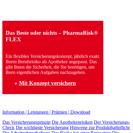
Das Beste oder nichts – PharmaRisk®
FLEX
Ein flexibles Versicherungskonzept, jährlich exakt
Ihrem Berufsrisiko als Apotheker angepasst. Das
gibt Ihnen die Sicherheit, die Sie benötigen, um
Ihren eigentlichen Aufgaben nachzugehen.
»
Mit Konzept versichern
Information | Leistungen | Prämien | Download
Das Versicherungsprinzip
Die Apothekenrisiken
Der Versicherungs-
Check
Die wichtigste Versicherung
Hinweise zur Produkthaftpflicht
Die Arbeitnehmerhaftung
Das Risiko bei einer Retaxation
Die