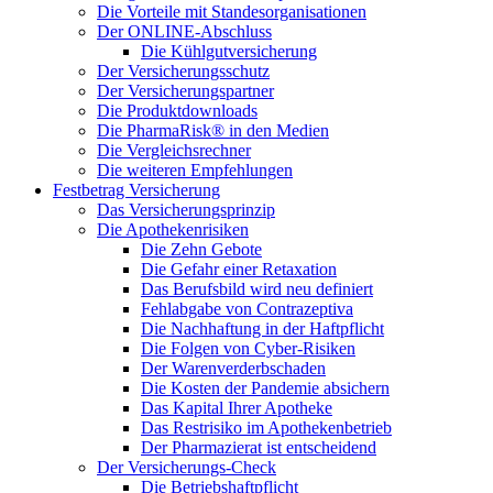
Die Vorteile mit Standesorganisationen
Der ONLINE-Abschluss
Die Kühlgutversicherung
Der Versicherungsschutz
Der Versicherungspartner
Die Produktdownloads
Die PharmaRisk® in den Medien
Die Vergleichsrechner
Die weiteren Empfehlungen
Festbetrag Versicherung
Das Versicherungsprinzip
Die Apothekenrisiken
Die Zehn Gebote
Die Gefahr einer Retaxation
Das Berufsbild wird neu definiert
Fehlabgabe von Contrazeptiva
Die Nachhaftung in der Haftpflicht
Die Folgen von Cyber-Risiken
Der Warenverderbschaden
Die Kosten der Pandemie absichern
Das Kapital Ihrer Apotheke
Das Restrisiko im Apothekenbetrieb
Der Pharmazierat ist entscheidend
Der Versicherungs-Check
Die Betriebshaftpflicht