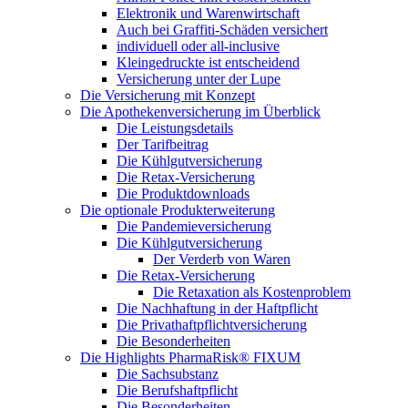
Elektronik und Warenwirtschaft
Auch bei Graffiti-Schäden versichert
individuell oder all-inclusive
Kleingedruckte ist entscheidend
Versicherung unter der Lupe
Die Versicherung mit Konzept
Die Apothekenversicherung im Überblick
Die Leistungsdetails
Der Tarifbeitrag
Die Kühlgutversicherung
Die Retax-Versicherung
Die Produktdownloads
Die optionale Produkterweiterung
Die Pandemieversicherung
Die Kühlgutversicherung
Der Verderb von Waren
Die Retax-Versicherung
Die Retaxation als Kostenproblem
Die Nachhaftung in der Haftpflicht
Die Privathaftpflichtversicherung
Die Besonderheiten
Die Highlights PharmaRisk® FIXUM
Die Sachsubstanz
Die Berufshaftpflicht
Die Besonderheiten