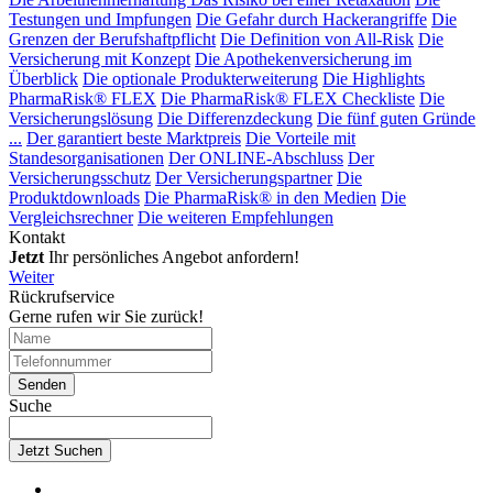
Testungen und Impfungen
Die Gefahr durch Hackerangriffe
Die
Grenzen der Berufshaftpflicht
Die Definition von All-Risk
Die
Versicherung mit Konzept
Die Apothekenversicherung im
Überblick
Die optionale Produkterweiterung
Die Highlights
PharmaRisk® FLEX
Die PharmaRisk® FLEX Checkliste
Die
Versicherungslösung
Die Differenzdeckung
Die fünf guten Gründe
...
Der garantiert beste Marktpreis
Die Vorteile mit
Standesorganisationen
Der ONLINE-Abschluss
Der
Versicherungsschutz
Der Versicherungspartner
Die
Produktdownloads
Die PharmaRisk® in den Medien
Die
Vergleichsrechner
Die weiteren Empfehlungen
Kontakt
Jetzt
Ihr persönliches Angebot anfordern!
Weiter
Rückrufservice
Gerne rufen wir Sie zurück!
Suche
Jetzt Suchen