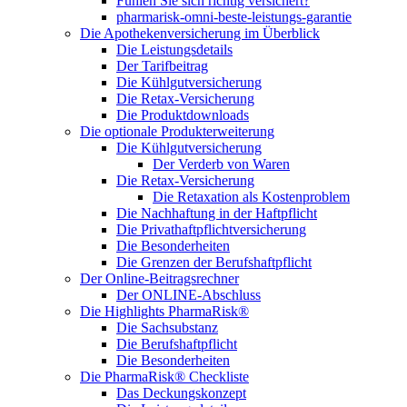
Fühlen Sie sich richtig versichert?
pharmarisk-omni-beste-leistungs-garantie
Die Apothekenversicherung im Überblick
Die Leistungsdetails
Der Tarifbeitrag
Die Kühlgutversicherung
Die Retax-Versicherung
Die Produktdownloads
Die optionale Produkterweiterung
Die Kühlgutversicherung
Der Verderb von Waren
Die Retax-Versicherung
Die Retaxation als Kostenproblem
Die Nachhaftung in der Haftpflicht
Die Privathaftpflichtversicherung
Die Besonderheiten
Die Grenzen der Berufshaftpflicht
Der Online-Beitragsrechner
Der ONLINE-Abschluss
Die Highlights PharmaRisk®
Die Sachsubstanz
Die Berufshaftpflicht
Die Besonderheiten
Die PharmaRisk® Checkliste
Das Deckungskonzept