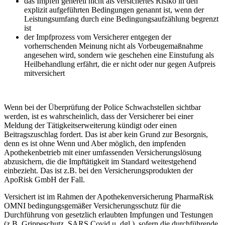
das Impfen generell nicht als versichertes Risiko in den
explizit aufgeführten Bedingungen genannt ist, wenn der
Leistungsumfang durch eine Bedingungsaufzählung begrenzt
ist
der Impfprozess vom Versicherer entgegen der
vorherrschenden Meinung nicht als Vorbeugemaßnahme
angesehen wird, sondern wie geschehen eine Einstufung als
Heilbehandlung erfährt, die er nicht oder nur gegen Aufpreis
mitversichert
Wenn bei der Überprüfung der Police Schwachstellen sichtbar
werden, ist es wahrscheinlich, dass der Versicherer bei einer
Meldung der Tätigkeitserweiterung kündigt oder einen
Beitragszuschlag fordert. Das ist aber kein Grund zur Besorgnis,
denn es ist ohne Wenn und Aber möglich, den impfenden
Apothekenbetrieb mit einer umfassenden Versicherungslösung
abzusichern, die die Impftätigkeit im Standard weitestgehend
einbezieht. Das ist z.B. bei den Versicherungsprodukten der
ApoRisk GmbH der Fall.
Versichert ist im Rahmen der Apothekenversicherung PharmaRisk
OMNI bedingungsgemäßer Versicherungsschutz für die
Durchführung von gesetzlich erlaubten Impfungen und Testungen
(z.B. Grippeschutz, SARS Covid u. dgl.), sofern die durchführende