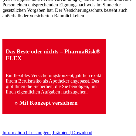
Person einen entsprechenden Eignungsnachweis im Sinne der
gesetzlichen Vorgaben hat. Der Versicherungsschutz besteht auch
außerhalb der versicherten Räumlichkeiten.
Das Beste oder nichts – PharmaRisk®
FLEX
Ein flexibles Versicherungskonzept, jährlich exakt
Ihrem Berufsrisiko als Apotheker angepasst. Das
gibt Ihnen die Sicherheit, die Sie benötigen, um
Ihren eigentlichen Aufgaben nachzugehen.
»
Mit Konzept versichern
Information | Leistungen | Prämien | Download