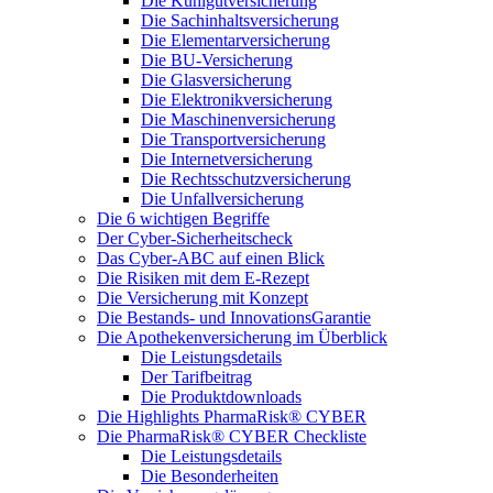
Die Kühlgutversicherung
Die Sachinhaltsversicherung
Die Elementarversicherung
Die BU-Versicherung
Die Glasversicherung
Die Elektronikversicherung
Die Maschinenversicherung
Die Transportversicherung
Die Internetversicherung
Die Rechtsschutzversicherung
Die Unfallversicherung
Die 6 wichtigen Begriffe
Der Cyber-Sicher­heits­check
Das Cyber-ABC auf einen Blick
Die Risiken mit dem E-Rezept
Die Versicherung mit Konzept
Die Bestands- und InnovationsGarantie
Die Apothekenversicherung im Überblick
Die Leistungsdetails
Der Tarifbeitrag
Die Produktdownloads
Die Highlights PharmaRisk® CYBER
Die PharmaRisk® CYBER Checkliste
Die Leistungsdetails
Die Besonderheiten