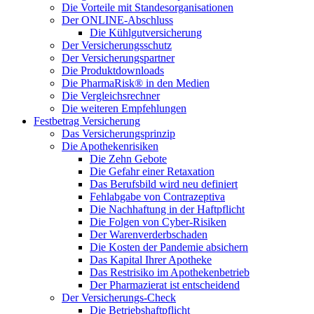
Die Vorteile mit Standesorganisationen
Der ONLINE-Abschluss
Die Kühlgutversicherung
Der Versicherungsschutz
Der Versicherungspartner
Die Produktdownloads
Die PharmaRisk® in den Medien
Die Vergleichsrechner
Die weiteren Empfehlungen
Festbetrag Versicherung
Das Versicherungsprinzip
Die Apothekenrisiken
Die Zehn Gebote
Die Gefahr einer Retaxation
Das Berufsbild wird neu definiert
Fehlabgabe von Contrazeptiva
Die Nachhaftung in der Haftpflicht
Die Folgen von Cyber-Risiken
Der Warenverderbschaden
Die Kosten der Pandemie absichern
Das Kapital Ihrer Apotheke
Das Restrisiko im Apothekenbetrieb
Der Pharmazierat ist entscheidend
Der Versicherungs-Check
Die Betriebshaftpflicht