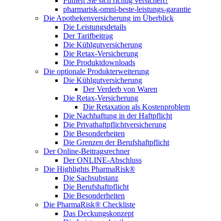
Fühlen Sie sich richtig versichert?
pharmarisk-omni-beste-leistungs-garantie
Die Apothekenversicherung im Überblick
Die Leistungsdetails
Der Tarifbeitrag
Die Kühlgutversicherung
Die Retax-Versicherung
Die Produktdownloads
Die optionale Produkterweiterung
Die Kühlgutversicherung
Der Verderb von Waren
Die Retax-Versicherung
Die Retaxation als Kostenproblem
Die Nachhaftung in der Haftpflicht
Die Privathaftpflichtversicherung
Die Besonderheiten
Die Grenzen der Berufshaftpflicht
Der Online-Beitragsrechner
Der ONLINE-Abschluss
Die Highlights PharmaRisk®
Die Sachsubstanz
Die Berufshaftpflicht
Die Besonderheiten
Die PharmaRisk® Checkliste
Das Deckungskonzept