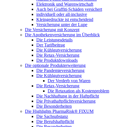
Elektronik und Warenwirtschaft
Auch bei Graffiti-Schäden versichert
individuell oder all-inclusive
Kleingedruckte ist entscheidend
Versicherung unter der Lupe
Die Versicherung mit Konzept
Die Apothekenversicherung im Überblick
Die Leistungsdetails
Der Tarifbeitrag
Die Kühlgutversicherung
Die Retax-Versicherung
Die Produktdownloads
Die optionale Produkterweiterung
Die Pandemieversicherung
Die Kühlgutversicherung
Der Verderb von Waren
Die Retax-Versicherung
Die Retaxation als Kostenproblem
Die Nachhaftung in der Haftpflicht
Die Privathaftpflichtversicherung
Die Besonderheiten
Die Highlights PharmaRisk® FIXUM
Die Sachsubstanz
Die Berufshaftpflicht
Die Besonderheiten