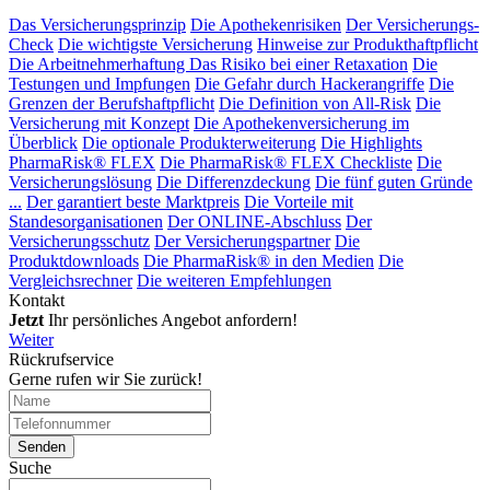
Das Versicherungsprinzip
Die Apothekenrisiken
Der Versicherungs-
Check
Die wichtigste Versicherung
Hinweise zur Produkthaftpflicht
Die Arbeitnehmerhaftung
Das Risiko bei einer Retaxation
Die
Testungen und Impfungen
Die Gefahr durch Hackerangriffe
Die
Grenzen der Berufshaftpflicht
Die Definition von All-Risk
Die
Versicherung mit Konzept
Die Apothekenversicherung im
Überblick
Die optionale Produkterweiterung
Die Highlights
PharmaRisk® FLEX
Die PharmaRisk® FLEX Checkliste
Die
Versicherungslösung
Die Differenzdeckung
Die fünf guten Gründe
...
Der garantiert beste Marktpreis
Die Vorteile mit
Standesorganisationen
Der ONLINE-Abschluss
Der
Versicherungsschutz
Der Versicherungspartner
Die
Produktdownloads
Die PharmaRisk® in den Medien
Die
Vergleichsrechner
Die weiteren Empfehlungen
Kontakt
Jetzt
Ihr persönliches Angebot anfordern!
Weiter
Rückrufservice
Gerne rufen wir Sie zurück!
Suche