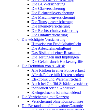
Die BU-Versicherung
Die Glasversicherung
Die Elektronikversicherung
Die Maschinenversicherung
Die Transportversicherung
Die Internetversicherung
Die Rechtsschutzversicherung
Die Unfallversicherung
Die wichtigste Versicherung
Hinweise zur Produkthaftpflicht
Die Arbeitnehmerhaftung
Das Risiko bei einer Retaxation
Die Testungen und Impfungen
Die Gefahr durch Hackerangriffe
Die Definition von All-Risk
Alle Risiken in einer Police erfasst
Allrisk-Police hilft Kosten senken
Elektronik und Warenwirtschaft
Auch bei Graffiti-Schäden versichert
individuell oder all-inclusive
Kleingedruckte ist entscheidend
Die Versicherung mit Konzept
Versicherung ohne Kompromisse
Die Bestands- und InnovationsGarantie