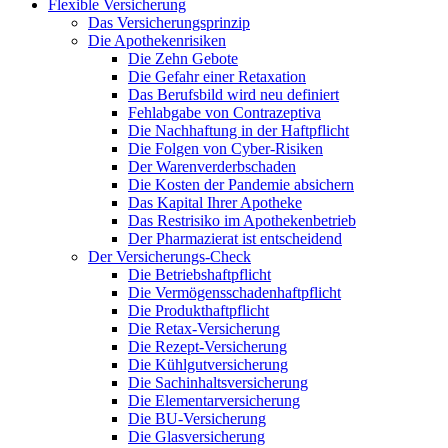
Flexible Versicherung
Das Versicherungsprinzip
Die Apothekenrisiken
Die Zehn Gebote
Die Gefahr einer Retaxation
Das Berufsbild wird neu definiert
Fehlabgabe von Contrazeptiva
Die Nachhaftung in der Haftpflicht
Die Folgen von Cyber-Risiken
Der Warenverderbschaden
Die Kosten der Pandemie absichern
Das Kapital Ihrer Apotheke
Das Restrisiko im Apothekenbetrieb
Der Pharmazierat ist entscheidend
Der Versicherungs-Check
Die Betriebshaftpflicht
Die Vermögensschadenhaftpflicht
Die Produkthaftpflicht
Die Retax-Versicherung
Die Rezept-Versicherung
Die Kühlgutversicherung
Die Sachinhaltsversicherung
Die Elementarversicherung
Die BU-Versicherung
Die Glasversicherung