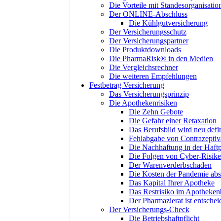
Die Vorteile mit Standesorganisatio
Der ONLINE-Abschluss
Die Kühlgutversicherung
Der Versicherungsschutz
Der Versicherungspartner
Die Produktdownloads
Die PharmaRisk® in den Medien
Die Vergleichsrechner
Die weiteren Empfehlungen
Festbetrag Versicherung
Das Versicherungsprinzip
Die Apothekenrisiken
Die Zehn Gebote
Die Gefahr einer Retaxation
Das Berufsbild wird neu defin
Fehlabgabe von Contrazeptiv
Die Nachhaftung in der Haftp
Die Folgen von Cyber-Risik
Der Warenverderbschaden
Die Kosten der Pandemie abs
Das Kapital Ihrer Apotheke
Das Restrisiko im Apotheken
Der Pharmazierat ist entsche
Der Versicherungs-Check
Die Betriebshaftpflicht