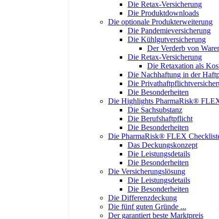
Die Retax-Versicherung
Die Produktdownloads
Die optionale Produkterweiterung
Die Pandemieversicherung
Die Kühlgutversicherung
Der Verderb von Ware
Die Retax-Versicherung
Die Retaxation als Ko
Die Nachhaftung in der Haftp
Die Privathaftpflichtversiche
Die Besonderheiten
Die Highlights PharmaRisk® FLE
Die Sachsubstanz
Die Berufshaftpflicht
Die Besonderheiten
Die PharmaRisk® FLEX Checklist
Das Deckungskonzept
Die Leistungsdetails
Die Besonderheiten
Die Versicherungslösung
Die Leistungsdetails
Die Besonderheiten
Die Differenzdeckung
Die fünf guten Gründe ...
Der garantiert beste Marktpreis