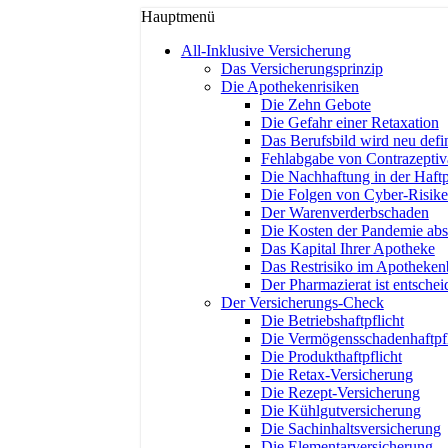
Hauptmenü
All-Inklusive Versicherung
Das Versicherungsprinzip
Die Apothekenrisiken
Die Zehn Gebote
Die Gefahr einer Retaxation
Das Berufsbild wird neu defin
Fehlabgabe von Contrazeptiv
Die Nachhaftung in der Haftp
Die Folgen von Cyber-Risik
Der Warenverderbschaden
Die Kosten der Pandemie abs
Das Kapital Ihrer Apotheke
Das Restrisiko im Apotheken
Der Pharmazierat ist entsche
Der Versicherungs-Check
Die Betriebshaftpflicht
Die Vermögensschadenhaftpfl
Die Produkthaftpflicht
Die Retax-Versicherung
Die Rezept-Versicherung
Die Kühlgutversicherung
Die Sachinhaltsversicherung
Die Elementarversicherung