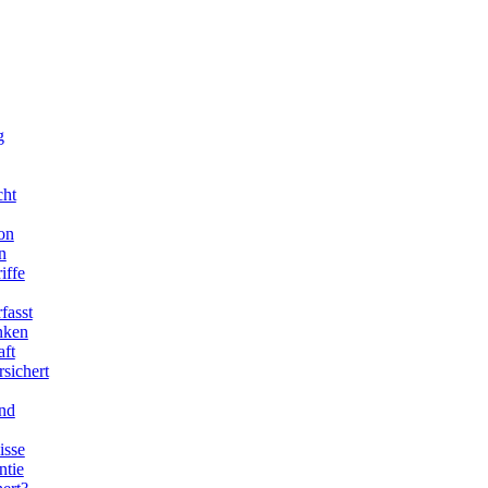
g
cht
on
n
iffe
fasst
enken
aft
sichert
end
isse
ntie