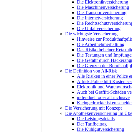
Die Elektronikversicherung
Die Maschinenversicherung
Die Transportversicherung
Die Internetversicherung
Die Rechtsschutzversicherun
Die Unfallversicherung
Die wichtigste Versicherung
Hinweise zur Produkthaftpfli
Die Arbeitnehmerhaftung
Das Risiko bei einer Retaxati
Die Testungen und Impfunge
Die Gefahr durch Hackerangr
Die Grenzen der Berufshaftpf
Die Definition von All-Risk
Alle Risiken in einer Police er
Allrisk-Police hilft Kosten s
Elektronik und Warenwirtsch
Auch bei Graffiti-Schäden ver
individuell oder all-inclusive
Kleingedruckte ist entscheid
Die Versicherung mit Konzept
Die Apothekenversicherung im Übe
Die Leistungsdetails
Der Tarifbeitrag
Die Kühlgutversicherung