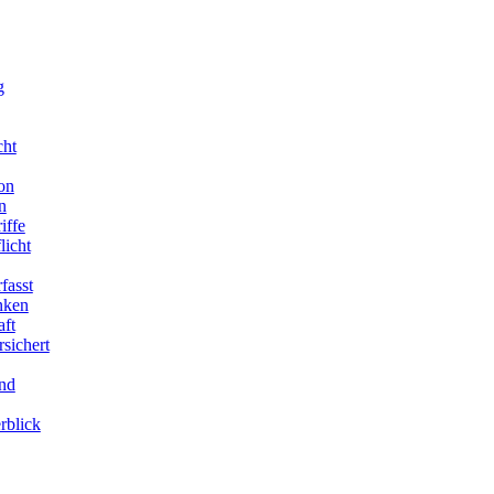
g
cht
on
n
iffe
licht
fasst
enken
aft
sichert
end
rblick