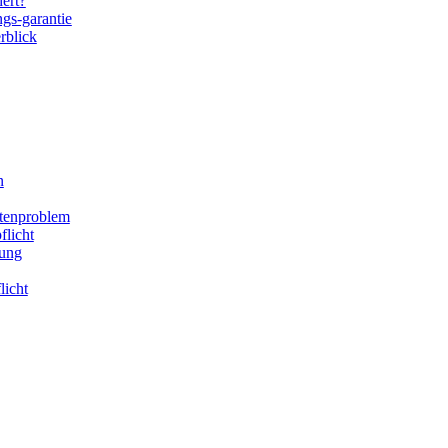
hert?
ngs-garantie
rblick
n
stenproblem
flicht
rung
licht