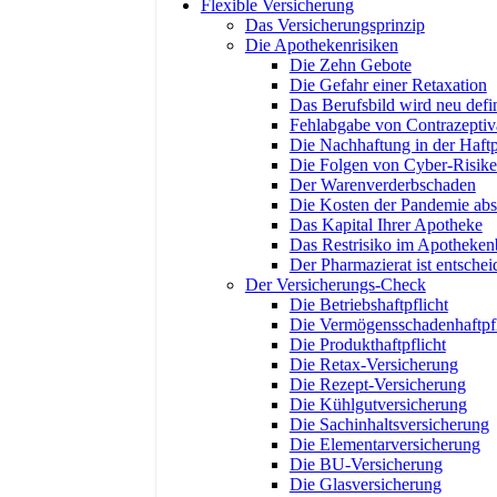
Flexible Versicherung
Das Versicherungsprinzip
Die Apothekenrisiken
Die Zehn Gebote
Die Gefahr einer Retaxation
Das Berufsbild wird neu defin
Fehlabgabe von Contrazeptiv
Die Nachhaftung in der Haftp
Die Folgen von Cyber-Risik
Der Warenverderbschaden
Die Kosten der Pandemie abs
Das Kapital Ihrer Apotheke
Das Restrisiko im Apotheken
Der Pharmazierat ist entsche
Der Versicherungs-Check
Die Betriebshaftpflicht
Die Vermögensschadenhaftpfl
Die Produkthaftpflicht
Die Retax-Versicherung
Die Rezept-Versicherung
Die Kühlgutversicherung
Die Sachinhaltsversicherung
Die Elementarversicherung
Die BU-Versicherung
Die Glasversicherung