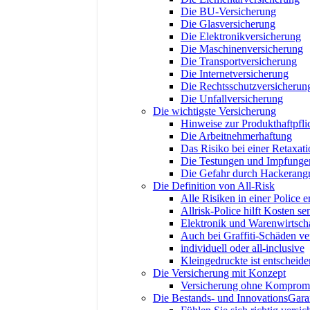
Die BU-Versicherung
Die Glasversicherung
Die Elektronikversicherung
Die Maschinenversicherung
Die Transportversicherung
Die Internetversicherung
Die Rechtsschutzversicherun
Die Unfallversicherung
Die wichtigste Versicherung
Hinweise zur Produkthaftpfli
Die Arbeitnehmerhaftung
Das Risiko bei einer Retaxati
Die Testungen und Impfunge
Die Gefahr durch Hackerangr
Die Definition von All-Risk
Alle Risiken in einer Police er
Allrisk-Police hilft Kosten s
Elektronik und Warenwirtsch
Auch bei Graffiti-Schäden ver
individuell oder all-inclusive
Kleingedruckte ist entscheid
Die Versicherung mit Konzept
Versicherung ohne Komprom
Die Bestands- und InnovationsGara