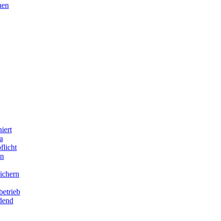
nen
iert
a
flicht
en
ichern
betrieb
idend