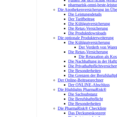
Fühlen Sie sich richtig versic
pharmarisk-omni-beste-leistu
Die Apothekenversicherung im Übe
Die Leistungsdetails
Der Tarifbeitrag
Die Kühlgutversicherung
Die Retax-Versicherung
Die Produktdownloads
Die optionale Produkterweiterung
Die Kühlgutversicherung
Der Verderb von Ware
Die Retax-Versicherung
Die Retaxation als Ko
Die Nachhaftung in der Haftp
Die Privathaftpflichtversiche
Die Besonderheiten
Die Grenzen der Berufshaftpf
Der Online-Beitragsrechner
Der ONLINE-Abschluss
Die Highlights PharmaRisk®
Die Sachsubstanz
Die Berufshaftpflicht
Die Besonderheiten
Die PharmaRisk® Checkliste
Das Deckungskonzept