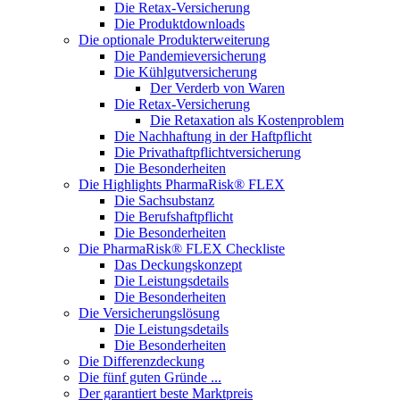
Die Retax-Versicherung
Die Produktdownloads
Die optionale Produkterweiterung
Die Pandemieversicherung
Die Kühlgutversicherung
Der Verderb von Waren
Die Retax-Versicherung
Die Retaxation als Kostenproblem
Die Nachhaftung in der Haftpflicht
Die Privathaftpflichtversicherung
Die Besonderheiten
Die Highlights PharmaRisk® FLEX
Die Sachsubstanz
Die Berufshaftpflicht
Die Besonderheiten
Die PharmaRisk® FLEX Checkliste
Das Deckungskonzept
Die Leistungsdetails
Die Besonderheiten
Die Versicherungslösung
Die Leistungsdetails
Die Besonderheiten
Die Differenzdeckung
Die fünf guten Gründe ...
Der garantiert beste Marktpreis