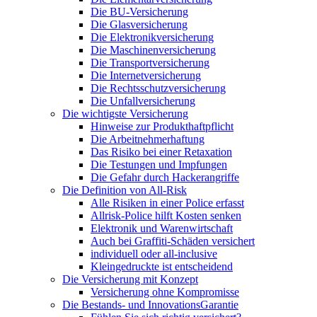
Die BU-Versicherung
Die Glasversicherung
Die Elektronikversicherung
Die Maschinenversicherung
Die Transportversicherung
Die Internetversicherung
Die Rechtsschutzversicherung
Die Unfallversicherung
Die wichtigste Versicherung
Hinweise zur Produkthaftpflicht
Die Arbeitnehmerhaftung
Das Risiko bei einer Retaxation
Die Testungen und Impfungen
Die Gefahr durch Hackerangriffe
Die Definition von All-Risk
Alle Risiken in einer Police erfasst
Allrisk-Police hilft Kosten senken
Elektronik und Warenwirtschaft
Auch bei Graffiti-Schäden versichert
individuell oder all-inclusive
Kleingedruckte ist entscheidend
Die Versicherung mit Konzept
Versicherung ohne Kompromisse
Die Bestands- und InnovationsGarantie