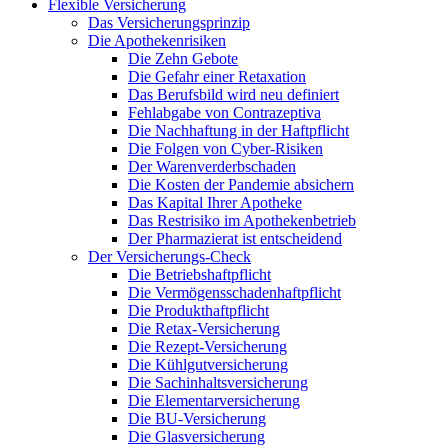
Flexible Versicherung
Das Versicherungsprinzip
Die Apothekenrisiken
Die Zehn Gebote
Die Gefahr einer Retaxation
Das Berufsbild wird neu definiert
Fehlabgabe von Contrazeptiva
Die Nachhaftung in der Haftpflicht
Die Folgen von Cyber-Risiken
Der Warenverderbschaden
Die Kosten der Pandemie absichern
Das Kapital Ihrer Apotheke
Das Restrisiko im Apothekenbetrieb
Der Pharmazierat ist entscheidend
Der Versicherungs-Check
Die Betriebshaftpflicht
Die Vermögensschadenhaftpflicht
Die Produkthaftpflicht
Die Retax-Versicherung
Die Rezept-Versicherung
Die Kühlgutversicherung
Die Sachinhaltsversicherung
Die Elementarversicherung
Die BU-Versicherung
Die Glasversicherung