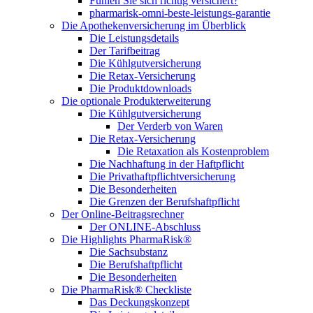
Fühlen Sie sich richtig versichert?
pharmarisk-omni-beste-leistungs-garantie
Die Apothekenversicherung im Überblick
Die Leistungsdetails
Der Tarifbeitrag
Die Kühlgutversicherung
Die Retax-Versicherung
Die Produktdownloads
Die optionale Produkterweiterung
Die Kühlgutversicherung
Der Verderb von Waren
Die Retax-Versicherung
Die Retaxation als Kostenproblem
Die Nachhaftung in der Haftpflicht
Die Privathaftpflichtversicherung
Die Besonderheiten
Die Grenzen der Berufshaftpflicht
Der Online-Beitragsrechner
Der ONLINE-Abschluss
Die Highlights PharmaRisk®
Die Sachsubstanz
Die Berufshaftpflicht
Die Besonderheiten
Die PharmaRisk® Checkliste
Das Deckungskonzept