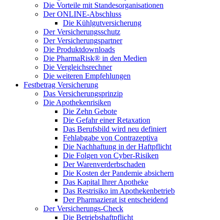
Die Vorteile mit Standesorganisationen
Der ONLINE-Abschluss
Die Kühlgutversicherung
Der Versicherungsschutz
Der Versicherungspartner
Die Produktdownloads
Die PharmaRisk® in den Medien
Die Vergleichsrechner
Die weiteren Empfehlungen
Festbetrag Versicherung
Das Versicherungsprinzip
Die Apothekenrisiken
Die Zehn Gebote
Die Gefahr einer Retaxation
Das Berufsbild wird neu definiert
Fehlabgabe von Contrazeptiva
Die Nachhaftung in der Haftpflicht
Die Folgen von Cyber-Risiken
Der Warenverderbschaden
Die Kosten der Pandemie absichern
Das Kapital Ihrer Apotheke
Das Restrisiko im Apothekenbetrieb
Der Pharmazierat ist entscheidend
Der Versicherungs-Check
Die Betriebshaftpflicht