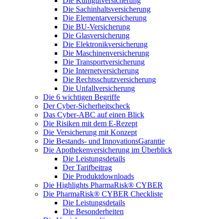
Die Kühlgutversicherung
Die Sachinhaltsversicherung
Die Elementarversicherung
Die BU-Versicherung
Die Glasversicherung
Die Elektronikversicherung
Die Maschinenversicherung
Die Transportversicherung
Die Internetversicherung
Die Rechtsschutzversicherung
Die Unfallversicherung
Die 6 wichtigen Begriffe
Der Cyber-Sicher­heits­check
Das Cyber-ABC auf einen Blick
Die Risiken mit dem E-Rezept
Die Versicherung mit Konzept
Die Bestands- und InnovationsGarantie
Die Apothekenversicherung im Überblick
Die Leistungsdetails
Der Tarifbeitrag
Die Produktdownloads
Die Highlights PharmaRisk® CYBER
Die PharmaRisk® CYBER Checkliste
Die Leistungsdetails
Die Besonderheiten