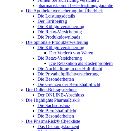
Fühlen Sie sich richtig versichert?
pharmarisk-omni-beste-leistungs-garantie
Die Apothekenversicherung im Überblick
Die Leistungsdetails
Der Tarifbeitrag
Die Kühlgutversicherung
Die Retax-Versicherung
Die Produktdownloads
Die optionale Produkterweiterung
Die Kühlgutversicherung
Der Verderb von Waren
Die Retax-Versicherung
Die Retaxation als Kostenproblem
Die Nachhaftung in der Haftpflicht
Die Privathaftpflichtversicherung
Die Besonderheiten
Die Grenzen der Berufshaftpflicht
Der Online-Beitragsrechner
Der ONLINE-Abschluss
Die Highlights PharmaRisk®
Die Sachsubstanz
Die Berufshaftpflicht
Die Besonderheiten
Die PharmaRisk® Checkliste
Das Deckungskonzept