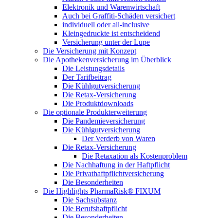
Elektronik und Warenwirtschaft
Auch bei Graffiti-Schäden versichert
individuell oder all-inclusive
Kleingedruckte ist entscheidend
Versicherung unter der Lupe
Die Versicherung mit Konzept
Die Apothekenversicherung im Überblick
Die Leistungsdetails
Der Tarifbeitrag
Die Kühlgutversicherung
Die Retax-Versicherung
Die Produktdownloads
Die optionale Produkterweiterung
Die Pandemieversicherung
Die Kühlgutversicherung
Der Verderb von Waren
Die Retax-Versicherung
Die Retaxation als Kostenproblem
Die Nachhaftung in der Haftpflicht
Die Privathaftpflichtversicherung
Die Besonderheiten
Die Highlights PharmaRisk® FIXUM
Die Sachsubstanz
Die Berufshaftpflicht
Die Besonderheiten