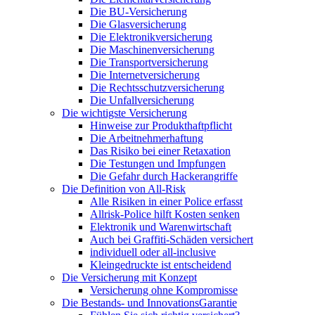
Die BU-Versicherung
Die Glasversicherung
Die Elektronikversicherung
Die Maschinenversicherung
Die Transportversicherung
Die Internetversicherung
Die Rechtsschutzversicherung
Die Unfallversicherung
Die wichtigste Versicherung
Hinweise zur Produkthaftpflicht
Die Arbeitnehmerhaftung
Das Risiko bei einer Retaxation
Die Testungen und Impfungen
Die Gefahr durch Hackerangriffe
Die Definition von All-Risk
Alle Risiken in einer Police erfasst
Allrisk-Police hilft Kosten senken
Elektronik und Warenwirtschaft
Auch bei Graffiti-Schäden versichert
individuell oder all-inclusive
Kleingedruckte ist entscheidend
Die Versicherung mit Konzept
Versicherung ohne Kompromisse
Die Bestands- und InnovationsGarantie