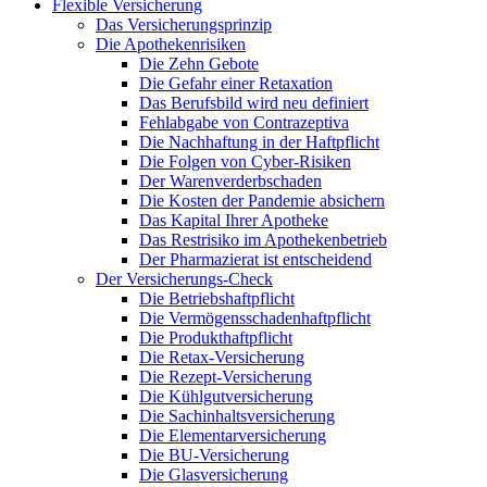
Flexible Versicherung
Das Versicherungsprinzip
Die Apothekenrisiken
Die Zehn Gebote
Die Gefahr einer Retaxation
Das Berufsbild wird neu definiert
Fehlabgabe von Contrazeptiva
Die Nachhaftung in der Haftpflicht
Die Folgen von Cyber-Risiken
Der Warenverderbschaden
Die Kosten der Pandemie absichern
Das Kapital Ihrer Apotheke
Das Restrisiko im Apothekenbetrieb
Der Pharmazierat ist entscheidend
Der Versicherungs-Check
Die Betriebshaftpflicht
Die Vermögensschadenhaftpflicht
Die Produkthaftpflicht
Die Retax-Versicherung
Die Rezept-Versicherung
Die Kühlgutversicherung
Die Sachinhaltsversicherung
Die Elementarversicherung
Die BU-Versicherung
Die Glasversicherung