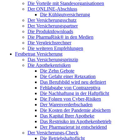
Die Vorteile mit Standesorganisationen
Der ONLINE-Abschluss
Die Kühlgutversicherung
Der Versicherungsschutz
Der Versicherungspartner
Die Produktdownloads
Die PharmaRisk® in den Medien
Die Vergleichsrechner
Die weiteren Empfehlungen
Festbetrag Versicherung
Das Versicherungsprinzip
Die Apothekenrisiken
Die Zehn Gebote
Die Gefahr einer Retaxation
Das Berufsbild wird neu definiert
Fehlabgabe von Contrazeptiva
Die Nachhaftung in der Haftpflicht
Die Folgen von Cyber-Risiken
Der Warenverderbschaden
Die Kosten der Pandemie absichern
Das Kapital Ihrer Apotheke
Das Restrisiko im Apothekenbetrieb
Der Pharmazierat ist entscheidend
Der Versicherungs-Check
Die Betriebshaftpflicht