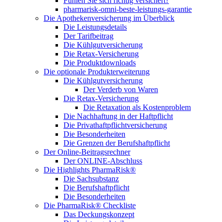
Fühlen Sie sich richtig versichert?
pharmarisk-omni-beste-leistungs-garantie
Die Apothekenversicherung im Überblick
Die Leistungsdetails
Der Tarifbeitrag
Die Kühlgutversicherung
Die Retax-Versicherung
Die Produktdownloads
Die optionale Produkterweiterung
Die Kühlgutversicherung
Der Verderb von Waren
Die Retax-Versicherung
Die Retaxation als Kostenproblem
Die Nachhaftung in der Haftpflicht
Die Privathaftpflichtversicherung
Die Besonderheiten
Die Grenzen der Berufshaftpflicht
Der Online-Beitragsrechner
Der ONLINE-Abschluss
Die Highlights PharmaRisk®
Die Sachsubstanz
Die Berufshaftpflicht
Die Besonderheiten
Die PharmaRisk® Checkliste
Das Deckungskonzept