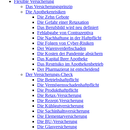
Flexible Versicherung
Das Versicherungsprinzip
Die Apothekenrisiken
Die Zehn Gebote
Die Gefahr einer Retaxation
Das Berufsbild wird neu definiert
Fehlabgabe von Contrazeptiva
Die Nachhaftung in der Haftpflicht
Die Folgen von Cyber-Risiken
Der Warenverderbschaden
Die Kosten der Pandemie absichern
Das Kapital Ihrer Apotheke
Das Restrisiko im Apothekenbetrieb
Der Pharmazierat ist entscheidend
Der Versicherungs-Check
Die Betriebshaftpflicht
Die Vermögensschadenhaftpflicht
Die Produkthaftpflicht
Die Retax-Versicherung
Die Rezept-Versicherung
Die Kühlgutversicherung
Die Sachinhaltsversicherung
Die Elementarversicherung
Die BU-Versicherung
Die Glasversicherung