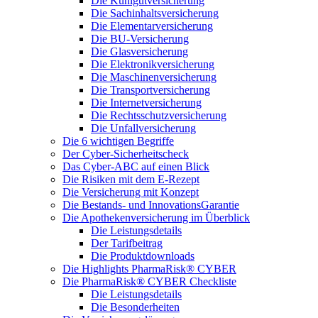
Die Kühlgutversicherung
Die Sachinhaltsversicherung
Die Elementarversicherung
Die BU-Versicherung
Die Glasversicherung
Die Elektronikversicherung
Die Maschinenversicherung
Die Transportversicherung
Die Internetversicherung
Die Rechtsschutzversicherung
Die Unfallversicherung
Die 6 wichtigen Begriffe
Der Cyber-Sicher­heits­check
Das Cyber-ABC auf einen Blick
Die Risiken mit dem E-Rezept
Die Versicherung mit Konzept
Die Bestands- und InnovationsGarantie
Die Apothekenversicherung im Überblick
Die Leistungsdetails
Der Tarifbeitrag
Die Produktdownloads
Die Highlights PharmaRisk® CYBER
Die PharmaRisk® CYBER Checkliste
Die Leistungsdetails
Die Besonderheiten