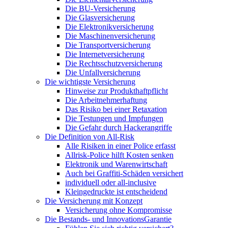
Die BU-Versicherung
Die Glasversicherung
Die Elektronikversicherung
Die Maschinenversicherung
Die Transportversicherung
Die Internetversicherung
Die Rechtsschutzversicherung
Die Unfallversicherung
Die wichtigste Versicherung
Hinweise zur Produkthaftpflicht
Die Arbeitnehmerhaftung
Das Risiko bei einer Retaxation
Die Testungen und Impfungen
Die Gefahr durch Hackerangriffe
Die Definition von All-Risk
Alle Risiken in einer Police erfasst
Allrisk-Police hilft Kosten senken
Elektronik und Warenwirtschaft
Auch bei Graffiti-Schäden versichert
individuell oder all-inclusive
Kleingedruckte ist entscheidend
Die Versicherung mit Konzept
Versicherung ohne Kompromisse
Die Bestands- und InnovationsGarantie