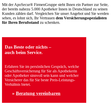
Mit der ApoSecur® FirmenGruppe steht Ihnen ein Partner zur Seite,
der bereits nahezu 5.000 Apotheker Innen in Deutschland zu seinen
Kunden zählen darf. Vergleichen Sie unser Angebot und Sie werden
sehen, es lohnt sich, Ihr Vertrauen
dem Versicherungsspezialisten
für Ihren Berufsstand
zu schenken.
Das Beste oder nichts –
auch beim Service.
Erfahren Sie im persönlichen Gespräch, welche
Geschäftsversicherung für Sie als Apothekerin
oder Apotheker sinnvoll sein kann und welcher
Versicherer das für Sie beste Preis-Leistungs-
Verhältnis bietet.
»
Beratung vereinbaren