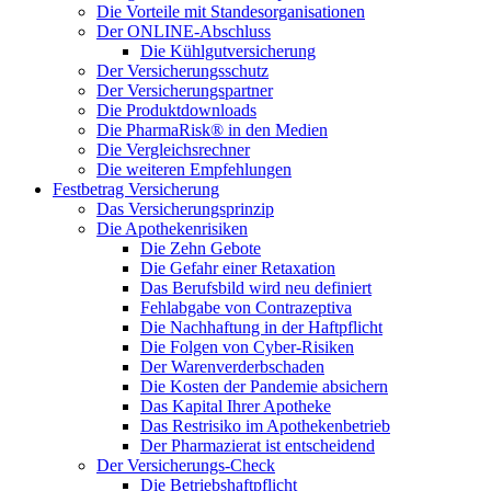
Die Vorteile mit Standesorganisationen
Der ONLINE-Abschluss
Die Kühlgutversicherung
Der Versicherungsschutz
Der Versicherungspartner
Die Produktdownloads
Die PharmaRisk® in den Medien
Die Vergleichsrechner
Die weiteren Empfehlungen
Festbetrag Versicherung
Das Versicherungsprinzip
Die Apothekenrisiken
Die Zehn Gebote
Die Gefahr einer Retaxation
Das Berufsbild wird neu definiert
Fehlabgabe von Contrazeptiva
Die Nachhaftung in der Haftpflicht
Die Folgen von Cyber-Risiken
Der Warenverderbschaden
Die Kosten der Pandemie absichern
Das Kapital Ihrer Apotheke
Das Restrisiko im Apothekenbetrieb
Der Pharmazierat ist entscheidend
Der Versicherungs-Check
Die Betriebshaftpflicht