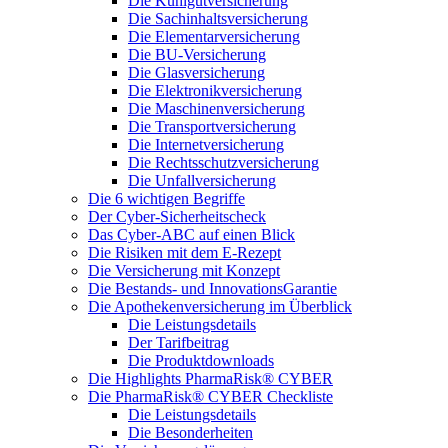
Die Kühlgutversicherung
Die Sachinhaltsversicherung
Die Elementarversicherung
Die BU-Versicherung
Die Glasversicherung
Die Elektronikversicherung
Die Maschinenversicherung
Die Transportversicherung
Die Internetversicherung
Die Rechtsschutzversicherung
Die Unfallversicherung
Die 6 wichtigen Begriffe
Der Cyber-Sicher­heits­check
Das Cyber-ABC auf einen Blick
Die Risiken mit dem E-Rezept
Die Versicherung mit Konzept
Die Bestands- und InnovationsGarantie
Die Apothekenversicherung im Überblick
Die Leistungsdetails
Der Tarifbeitrag
Die Produktdownloads
Die Highlights PharmaRisk® CYBER
Die PharmaRisk® CYBER Checkliste
Die Leistungsdetails
Die Besonderheiten