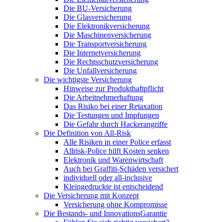
Die BU-Versicherung
Die Glasversicherung
Die Elektronikversicherung
Die Maschinenversicherung
Die Transportversicherung
Die Internetversicherung
Die Rechtsschutzversicherung
Die Unfallversicherung
Die wichtigste Versicherung
Hinweise zur Produkthaftpflicht
Die Arbeitnehmerhaftung
Das Risiko bei einer Retaxation
Die Testungen und Impfungen
Die Gefahr durch Hackerangriffe
Die Definition von All-Risk
Alle Risiken in einer Police erfasst
Allrisk-Police hilft Kosten senken
Elektronik und Warenwirtschaft
Auch bei Graffiti-Schäden versichert
individuell oder all-inclusive
Kleingedruckte ist entscheidend
Die Versicherung mit Konzept
Versicherung ohne Kompromisse
Die Bestands- und InnovationsGarantie