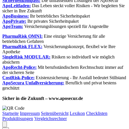
Sicherheitkompass:
Die umfassenden Lösungen der ApoSecur
ApoLeitfaden:
Das Leben steckt voller Risiken - Wir begleiten Sie
sicher in Ihre Zukunft
ApoBusiness:
Ihr betriebliches Sicherheitspaket
ApoPrivate:
Ihr privates Sicherheitspaket
ApoTeam:
Versicherungslösungen speziell für Angestellte
PharmaRisk OMNI:
Eine einzige Versicherung für alle
betrieblichen Gefahren
PharmaRisk FLEX:
Versicherungskonzept, flexibel wie Ihre
Apotheke
SingleRisk MODULAR:
Risiken so individuell wie möglich
absichern
ApoRecht-Police:
Mit berufsständischem Rechtsschutz immer auf
der sicheren Seite
CostRisk-Police:
Existenzsicherung - Ihr Ausfall bedeutet Stillstand
ApoSecura Unfallversicherung:
Beruflich und privat bestens
geschützt
Sicher in die Zukunft – www.aposecur.de
Startseite
Impressum
Seitenübersicht
Lexikon
Checklisten
Produktlösungen
Vergleichsrechner