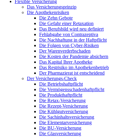
Flexible Versicherung
Das Versicherungsprinzip
Die Apothekenrisiken
Die Zehn Gebote
Die Gefahr einer Retaxation
Das Berufsbild wird neu definiert
Fehlabgabe von Contrazeptiva
Die Nachhaftung in der Haftpflicht
Die Folgen von Cyber-Risiken
Der Warenverderbschaden
Die Kosten der Pandemie absichern
Das Kapital Ihrer Apotheke
Das Restrisiko im Apothekenbetrieb
Der Pharmazierat ist entscheidend
Der Versicherungs-Check
Die Betriebshaftpflicht
Die Vermögensschadenhaftpflicht
Die Produkthaftpflicht
Die Retax-Versicherung
Die Rezept-Versicherung
Die Kühlgutversicherung
Die Sachinhaltsversicherung
Die Elementarversicherung
Die BU-Versicherung
Die Glasversicherung