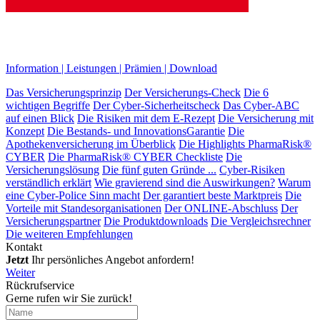
Information
|
Leistungen
|
Prämien
|
Download
Das Versicherungsprinzip
Der Versicherungs-Check
Die 6
wichtigen Begriffe
Der Cyber-Sicher­heits­check
Das Cyber-ABC
auf einen Blick
Die Risiken mit dem E-Rezept
Die Versicherung mit
Konzept
Die Bestands- und InnovationsGarantie
Die
Apothekenversicherung im Überblick
Die Highlights PharmaRisk®
CYBER
Die PharmaRisk® CYBER Checkliste
Die
Versicherungslösung
Die fünf guten Gründe ...
Cyber-Risiken
verständlich erklärt
Wie gravierend sind die Auswirkungen?
Warum
eine Cyber-Police Sinn macht
Der garantiert beste Marktpreis
Die
Vorteile mit Standesorganisationen
Der ONLINE-Abschluss
Der
Versicherungspartner
Die Produktdownloads
Die Vergleichsrechner
Die weiteren Empfehlungen
Kontakt
Jetzt
Ihr persönliches Angebot anfordern!
Weiter
Rückrufservice
Gerne rufen wir Sie zurück!