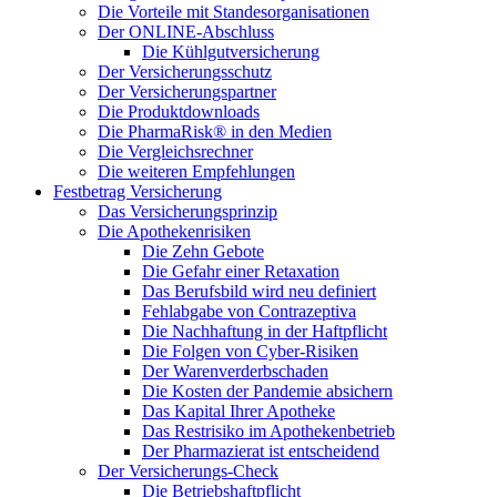
Die Vorteile mit Standesorganisationen
Der ONLINE-Abschluss
Die Kühlgutversicherung
Der Versicherungsschutz
Der Versicherungspartner
Die Produktdownloads
Die PharmaRisk® in den Medien
Die Vergleichsrechner
Die weiteren Empfehlungen
Festbetrag Versicherung
Das Versicherungsprinzip
Die Apothekenrisiken
Die Zehn Gebote
Die Gefahr einer Retaxation
Das Berufsbild wird neu definiert
Fehlabgabe von Contrazeptiva
Die Nachhaftung in der Haftpflicht
Die Folgen von Cyber-Risiken
Der Warenverderbschaden
Die Kosten der Pandemie absichern
Das Kapital Ihrer Apotheke
Das Restrisiko im Apothekenbetrieb
Der Pharmazierat ist entscheidend
Der Versicherungs-Check
Die Betriebshaftpflicht