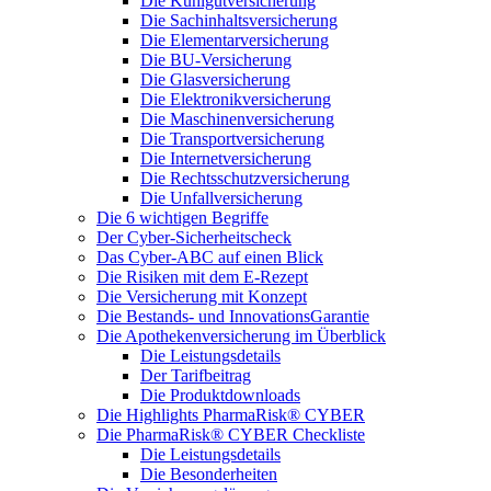
Die Kühlgutversicherung
Die Sachinhaltsversicherung
Die Elementarversicherung
Die BU-Versicherung
Die Glasversicherung
Die Elektronikversicherung
Die Maschinenversicherung
Die Transportversicherung
Die Internetversicherung
Die Rechtsschutzversicherung
Die Unfallversicherung
Die 6 wichtigen Begriffe
Der Cyber-Sicher­heits­check
Das Cyber-ABC auf einen Blick
Die Risiken mit dem E-Rezept
Die Versicherung mit Konzept
Die Bestands- und InnovationsGarantie
Die Apothekenversicherung im Überblick
Die Leistungsdetails
Der Tarifbeitrag
Die Produktdownloads
Die Highlights PharmaRisk® CYBER
Die PharmaRisk® CYBER Checkliste
Die Leistungsdetails
Die Besonderheiten