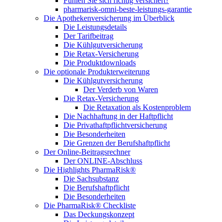
Fühlen Sie sich richtig versichert?
pharmarisk-omni-beste-leistungs-garantie
Die Apothekenversicherung im Überblick
Die Leistungsdetails
Der Tarifbeitrag
Die Kühlgutversicherung
Die Retax-Versicherung
Die Produktdownloads
Die optionale Produkterweiterung
Die Kühlgutversicherung
Der Verderb von Waren
Die Retax-Versicherung
Die Retaxation als Kostenproblem
Die Nachhaftung in der Haftpflicht
Die Privathaftpflichtversicherung
Die Besonderheiten
Die Grenzen der Berufshaftpflicht
Der Online-Beitragsrechner
Der ONLINE-Abschluss
Die Highlights PharmaRisk®
Die Sachsubstanz
Die Berufshaftpflicht
Die Besonderheiten
Die PharmaRisk® Checkliste
Das Deckungskonzept