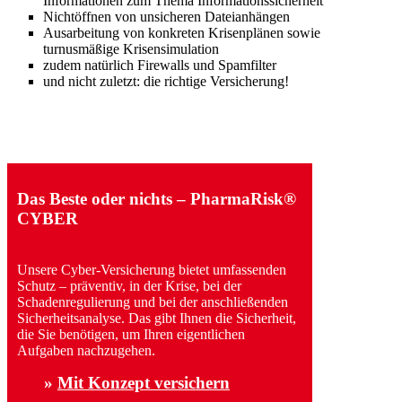
Informationen zum Thema Informationssicherheit
Nichtöffnen von unsicheren Dateianhängen
Ausarbeitung von konkreten Krisenplänen sowie
turnusmäßige Krisensimulation
zudem natürlich Firewalls und Spamfilter
und nicht zuletzt: die richtige Versicherung!
Das Beste oder nichts – PharmaRisk®
CYBER
Unsere Cyber-Versicherung bietet umfassenden
Schutz – präventiv, in der Krise, bei der
Schadenregulierung und bei der anschließenden
Sicherheitsanalyse. Das gibt Ihnen die Sicherheit,
die Sie benötigen, um Ihren eigentlichen
Aufgaben nachzugehen.
»
Mit Konzept versichern