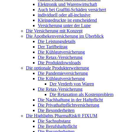
Elektronik und Warenwirtschaft
Auch bei Graffiti-Schäden versichert
individuell oder all-inclusive
Kleingedruckte ist entscheidend
Versicherung unter der Lupe
Die Versicherung mit Konzept
Die Apothekenversicherung im Überblick
Die Leistungsdetails
Der Tarifbeitrag
Die Kühlgutversicherung
Die Retax-Versicherung
Die Produktdownloads
Die optionale Produkterweiterung
Die Pandemieversicherung
Die Kühlgutversicherung
Der Verderb von Waren
Die Retax-Versicherung
Die Retaxation als Kostenproblem
Die Nachhaftung in der Haftpflicht
Die Privathaftpflichtversicherung
Die Besonderheiten
Die Highlights PharmaRisk® FIXUM
Die Sachsubstanz
Die Berufshaftpflicht
Die Besonderheiten