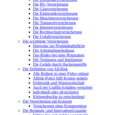
Die BU-Versicherung
Die Glasversicherung
Die Elektronikversicherung
Die Maschinenversicherung
Die Transportversicherung
Die Internetversicherung
Die Rechtsschutzversicherung
Die Unfallversicherung
Die wichtigste Versicherung
Hinweise zur Produkthaftpflicht
Die Arbeitnehmerhaftung
Das Risiko bei einer Retaxation
Die Testungen und Impfungen
Die Gefahr durch Hackerangriffe
Die Definition von All-Risk
Alle Risiken in einer Police erfasst
Allrisk-Police hilft Kosten senken
Elektronik und Warenwirtschaft
Auch bei Graffiti-Schäden versichert
individuell oder all-inclusive
Kleingedruckte ist entscheidend
Die Versicherung mit Konzept
Versicherung ohne Kompromisse
Die Bestands- und InnovationsGarantie